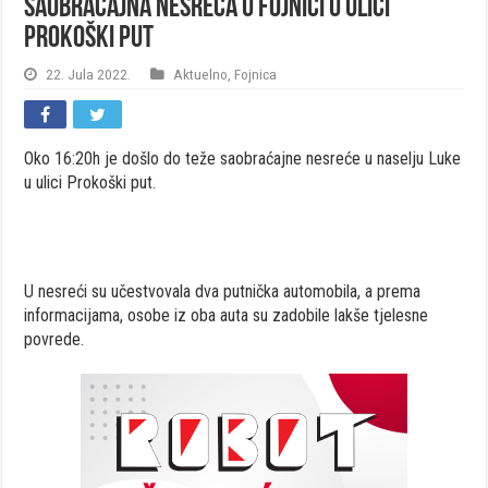
Saobraćajna nesreća u Fojnici u ulici
Prokoški put
22. Jula 2022.
Aktuelno
,
Fojnica
Oko 16:20h je došlo do teže saobraćajne nesreće u naselju Luke
u ulici Prokoški put.
U nesreći su učestvovala dva putnička automobila, a prema
informacijama, osobe iz oba auta su zadobile lakše tjelesne
povrede.