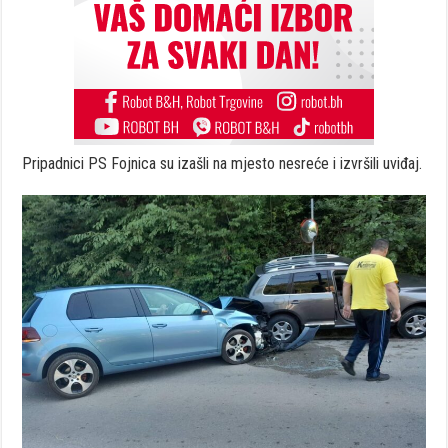
Pripadnici PS Fojnica su izašli na mjesto nesreće i izvršili uviđaj.