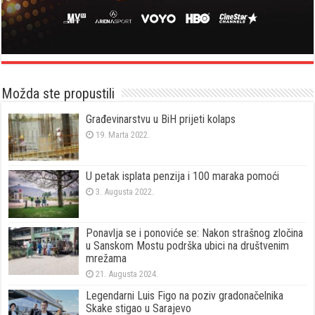
Možda ste propustili
Građevinarstvu u BiH prijeti kolaps
19. Marta 2022.
U petak isplata penzija i 100 maraka pomoći
3. Augusta 2022.
Ponavlja se i ponoviće se: Nakon strašnog zločina
u Sanskom Mostu podrška ubici na društvenim
mrežama
21. Augusta 2024.
Legendarni Luis Figo na poziv gradonačelnika
Skake stigao u Sarajevo