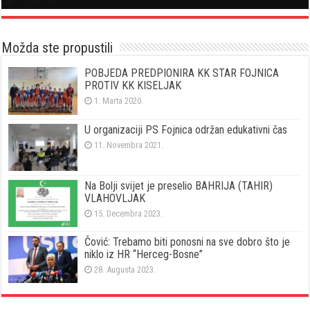
Možda ste propustili
POBJEDA PREDPIONIRA KK STAR FOJNICA
PROTIV KK KISELJAK
1. Marta 2020.
U organizaciji PS Fojnica održan edukativni čas
11. Novembra 2021.
Na Bolji svijet je preselio BAHRIJA (TAHIR)
VLAHOVLJAK
15. Decembra 2023.
Čović: Trebamo biti ponosni na sve dobro što je
niklo iz HR “Herceg-Bosne”
28. Augusta 2023.