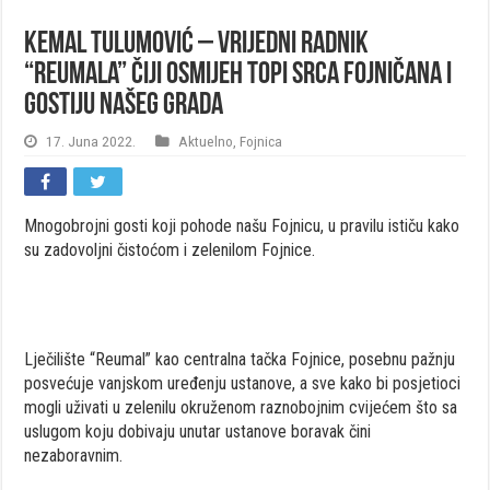
Kemal Tulumović – vrijedni radnik
“Reumala” čiji osmijeh topi srca Fojničana i
gostiju našeg grada
17. Juna 2022.
Aktuelno
,
Fojnica
Mnogobrojni gosti koji pohode našu Fojnicu, u pravilu ističu kako
su zadovoljni čistoćom i zelenilom Fojnice.
Lječilište “Reumal” kao centralna tačka Fojnice, posebnu pažnju
posvećuje vanjskom uređenju ustanove, a sve kako bi posjetioci
mogli uživati u zelenilu okruženom raznobojnim cvijećem što sa
uslugom koju dobivaju unutar ustanove boravak čini
nezaboravnim.