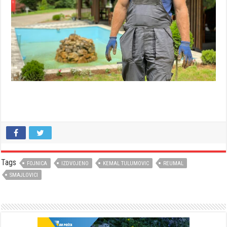
Tags
FOJNICA
IZDVOJENO
KEMAL TULUMOVIC
REUMAL
SMAJLOVICI