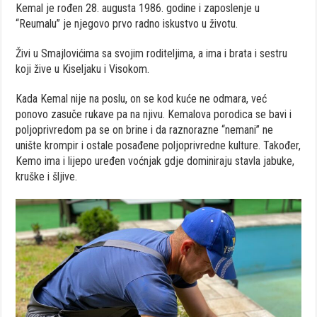
Kemal je rođen 28. augusta 1986. godine i zaposlenje u
“Reumalu” je njegovo prvo radno iskustvo u životu.
Živi u Smajlovićima sa svojim roditeljima, a ima i brata i sestru
koji žive u Kiseljaku i Visokom.
Kada Kemal nije na poslu, on se kod kuće ne odmara, već
ponovo zasuče rukave pa na njivu. Kemalova porodica se bavi i
poljoprivredom pa se on brine i da raznorazne “nemani” ne
unište krompir i ostale posađene poljoprivredne kulture. Također,
Kemo ima i lijepo uređen voćnjak gdje dominiraju stavla jabuke,
kruške i šljive.