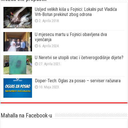
Usljed velikih kiša u Fojnici: Lokalni put Vladića
Vrh-Botun prekinut zbog odrona
2. Aprila 2018.
U mjesecu martu u Fojnici obavljena dva
vjenčanja
6. Aprila 2024.
U Neretvi se utopili otac i četverogodišnje dijete?
27. Aprila 2021.
Doper-Tech: Oglas za posao – serviser računara
10. Maja 2023.
Mahalla na Facebook-u