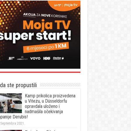
a ste propustili
Kamp prikolica proizvedena
u Vitezu, u Düsseldorfu
opravdala uloženo i
nadmašila očekivanja
panije Derubis!
 Septembra 2021.