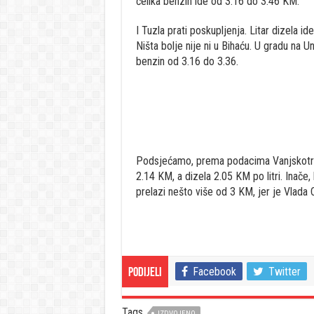
čelika benzin ide od 3.16 do 3.46 KM.
I Tuzla prati poskupljenja. Litar dizela 
Ništa bolje nije ni u Bihaću. U gradu na U
benzin od 3.16 do 3.36.
Podsjećamo, prema podacima Vanjskotrgo
2.14 KM, a dizela 2.05 KM po litri. Inače, 
prelazi nešto više od 3 KM, jer je Vlada 
Facebook
Twitter
Podijeli
Tags
IZDVOJENO