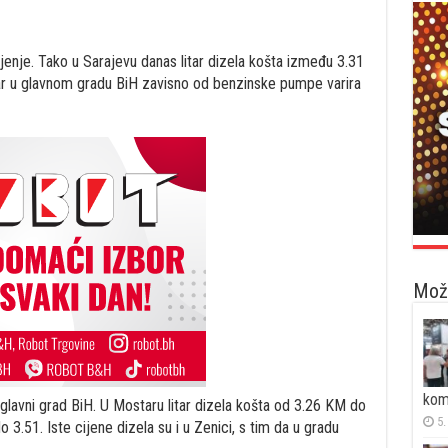
nje. Tako u Sarajevu danas litar dizela košta između 3.31
 litar u glavnom gradu BiH zavisno od benzinske pumpe varira
Možd
kom
glavni grad BiH. U Mostaru litar dizela košta od 3.26 KM do
5.
 3.51. Iste cijene dizela su i u Zenici, s tim da u gradu