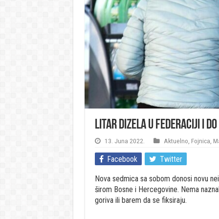
Litar dizela u Federaciji i do
13. Juna 2022.
Aktuelno
,
Fojnica
,
M
Facebook
Twitter
Nova sedmica sa sobom donosi novu neizv
širom Bosne i Hercegovine. Nema naznaka
goriva ili barem da se fiksiraju.