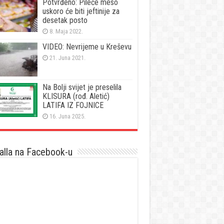
Potvrđeno: Pileće meso
uskoro će biti jeftinije za
desetak posto
8. Maja 2022.
VIDEO: Nevrijeme u Kreševu
21. Juna 2021.
Na Bolji svijet je preselila
KLISURA (rođ. Aletić)
LATIFA IZ FOJNICE
16. Juna 2025.
lla na Facebook-u