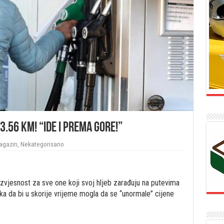
 3.56 KM! “Ide i prema gore!”
agazin
,
Nekategorisano
jesnost za sve one koji svoj hljeb zarađuju na putevima
 da bi u skorije vrijeme mogla da se “unormale” cijene