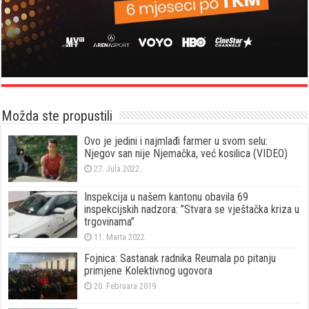
Možda ste propustili
Ovo je jedini i najmlađi farmer u svom selu:
Njegov san nije Njemačka, već kosilica (VIDEO)
27. Jula 2022.
Inspekcija u našem kantonu obavila 69
inspekcijskih nadzora: ”Stvara se vještačka kriza u
trgovinama”
11. Marta 2022.
Fojnica: Sastanak radnika Reumala po pitanju
primjene Kolektivnog ugovora
20. Februara 2019.