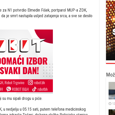
je za N1 potvrdio Elmedin Fišek, portparol MUP-a ZDK,
e da je smrt nastupila usljed zatajenja srca, a sve se desilo
Možd
ji su mu sipali drogu u piće.
12
 u nedjelju u 05.15 sati, putem telefona medicinskog
oma zdravlja Tešanj, dežurna služba Policijske stanice