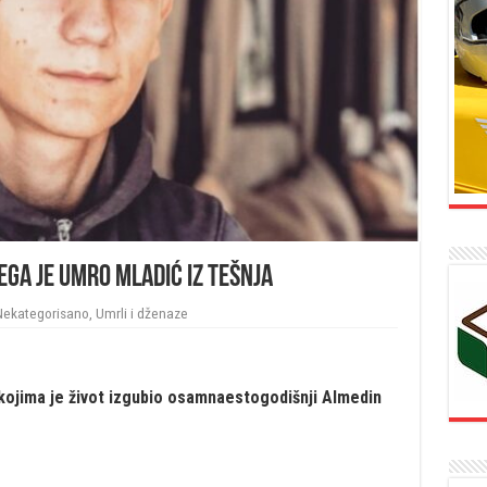
čega je umro mladić iz Tešnja
Nekategorisano
,
Umrli i dženaze
 kojima je život izgubio osamnaestogodišnji Almedin