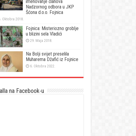
imenovanje članova
Nadzornog odbora u JKP
Šćona d.o.o. Fojnica
. Oktobra 2018.
Fojnica: Misteriozno groblje
u blizini sela Vladići
29. Maja 2018.
Na Bolji svijet preselila
Muharema Džafić iz Fojnice
6. Oktobra 2022.
lla na Facebook-u