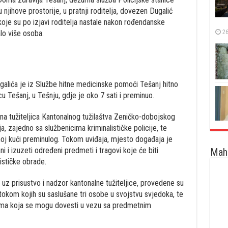
 njihove prostorije, u pratnji roditelja, dovezen Dugalić
oje su po izjavi roditelja nastale nakon rođendanske
26
lo više osoba.
lića je iz Službe hitne medicinske pomoći Tešanj hitno
u Tešanj, u Tešnju, gdje je oko 7 sati i preminuo.
a tužiteljica Kantonalnog tužilaštva Zeničko-dobojskog
a, zajedno sa službenicima kriminalističke policije, te
noj kući preminulog. Tokom uviđaja, mjesto događaja je
ni i izuzeti određeni predmeti i tragovi koje će biti
Maha
ističke obrade.
 uz prisustvo i nadzor kantonalne tužiteljice, provedene su
tokom kojih su saslušane tri osobe u svojstvu svjedoka, te
bama koja se mogu dovesti u vezu sa predmetnim