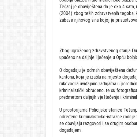
Tešanj je obaviještena da je oko 4 sata, u
(2004) zbog težih zdravstvenih tegoba, k
zabave njihovog sina kojoj je prisustvova
Zbog ugroženog zdravstvenog stanja Duga
upućeno na daljnje liječenje u Opću bolnic
O događaju je odmah obaviještena dežurn
kantona, koja je izašla na mjesto događaj
rukovodila uviđajnim radnjama u porodič
kriminalistički obrađeno, te su fotografisa
predmetom daljnjih vještačenja i kriminal
U prostorijama Policijske stanice Tešanj,
određene kriminalističko-istražne radnje 
se obavljaju razgovori i sa drugim oso
događajem.