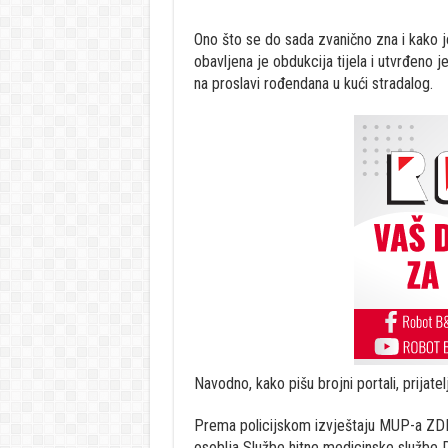
Ono što se do sada zvanično zna i kako 
obavljena je obdukcija tijela i utvrđeno j
na proslavi rođendana u kući stradalog.
Navodno, kako pišu brojni portali, prijatel
Prema policijskom izvještaju MUP-a ZDK,
osoblja Službe hitne medicinske službe D