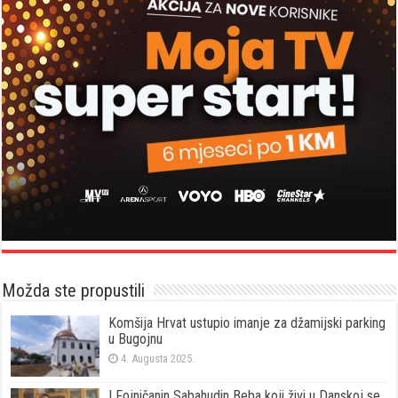
Možda ste propustili
Komšija Hrvat ustupio imanje za džamijski parking
u Bugojnu
4. Augusta 2025.
I Fojničanin Sabahudin Beba koji živi u Danskoj se