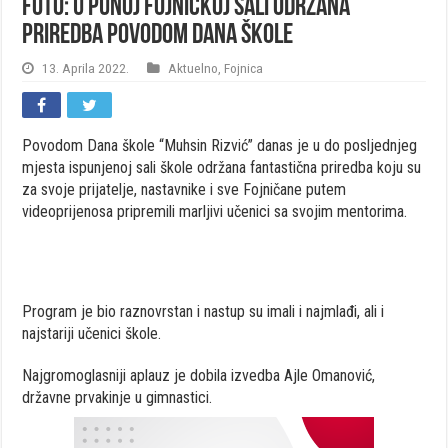
FOTO: U punoj fojničkoj sali održana
priredba povodom Dana škole
13. Aprila 2022.
Aktuelno
,
Fojnica
Povodom Dana škole “Muhsin Rizvić” danas je u do posljednjeg
mjesta ispunjenoj sali škole održana fantastična priredba koju su
za svoje prijatelje, nastavnike i sve Fojničane putem
videoprijenosa pripremili marljivi učenici sa svojim mentorima.
Program je bio raznovrstan i nastup su imali i najmlađi, ali i
najstariji učenici škole.
Najgromoglasniji aplauz je dobila izvedba Ajle Omanović,
državne prvakinje u gimnastici.