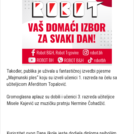
Također, publika je uživala u fantastičnoj izvedbi pjesme
„Majmunski ples“ koju su izveli učenici 1. razreda na čelu sa
učiteljicom Aferditom Topalović.
Gromoglasna aplauz su dobili i učenici 3. razreda učiteljice
Misele Kajević uz muzičku pratnju Nermine Čohadžić.
Kuriozitet ovog Dana škole jeste dodjela diploma najboljim