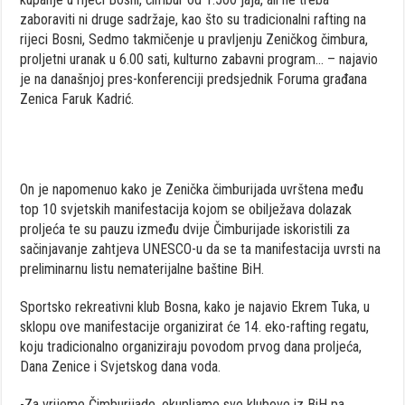
zaboraviti ni druge sadržaje, kao što su tradicionalni rafting na
rijeci Bosni, Sedmo takmičenje u pravljenju Zeničkog čimbura,
proljetni uranak u 6.00 sati, kulturno zabavni program… – najavio
je na današnjoj pres-konferenciji predsjednik Foruma građana
Zenica Faruk Kadrić.
On je napomenuo kako je Zenička čimburijada uvrštena među
top 10 svjetskih manifestacija kojom se obilježava dolazak
proljeća te su pauzu između dvije Čimburijade iskoristili za
sačinjavanje zahtjeva UNESCO-u da se ta manifestacija uvrsti na
preliminarnu listu nematerijalne baštine BiH.
Sportsko rekreativni klub Bosna, kako je najavio Ekrem Tuka, u
sklopu ove manifestacije organizirat će 14. eko-rafting regatu,
koju tradicionalno organiziraju povodom prvog dana proljeća,
Dana Zenice i Svjetskog dana voda.
-Za vrijeme Čimburijade, okupljamo sve klubove iz BiH pa