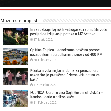
Možda ste propustili
Brza reakcija fojničkih vatrogasaca spriječila veće
posljedice izlijevanja potoka u MZ Šćitovo
27. Marta 2025.
Opština Fojnica: Jednokratna novčana pomoć
nezaposlenim porodiljama u iznosu od 400 KM
28. Februara 2018.
Kćerka izvela majku iz doma za prenzionere
nakon što je pretučena: “Nema više batina za
baku”
3. Novembra 2022.
FOJNICA: Odron u ulici Šejh Husejn ef. Zukića –
Kamion udario u balkon kuće
21. Februara 2025.