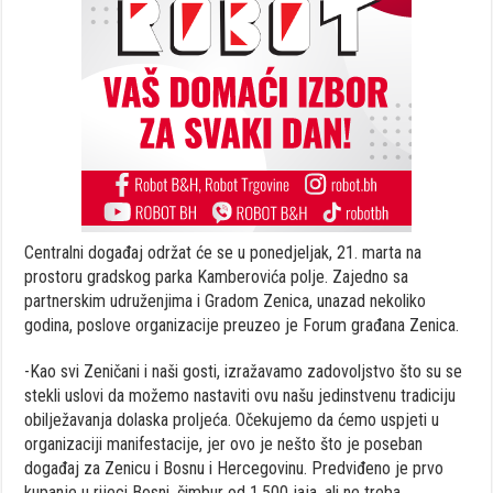
Centralni događaj održat će se u ponedjeljak, 21. marta na
prostoru gradskog parka Kamberovića polje. Zajedno sa
partnerskim udruženjima i Gradom Zenica, unazad nekoliko
godina, poslove organizacije preuzeo je Forum građana Zenica.
-Kao svi Zeničani i naši gosti, izražavamo zadovoljstvo što su se
stekli uslovi da možemo nastaviti ovu našu jedinstvenu tradiciju
obilježavanja dolaska proljeća. Očekujemo da ćemo uspjeti u
organizaciji manifestacije, jer ovo je nešto što je poseban
događaj za Zenicu i Bosnu i Hercegovinu. Predviđeno je prvo
kupanje u rijeci Bosni, čimbur od 1.500 jaja, ali ne treba