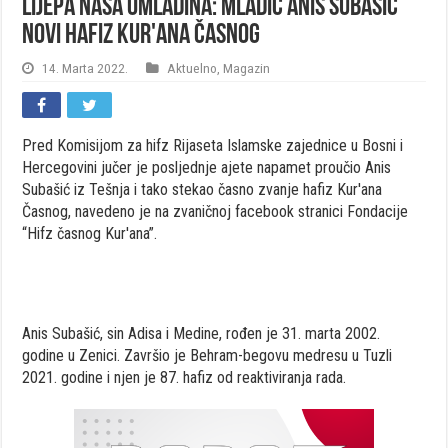
Lijepa naša omladina: Mladić Anis Subašić
novi hafiz Kur'ana Časnog
14. Marta 2022.
Aktuelno
,
Magazin
Pred Komisijom za hifz Rijaseta Islamske zajednice u Bosni i
Hercegovini jučer je posljednje ajete napamet proučio Anis
Subašić iz Tešnja i tako stekao časno zvanje hafiz Kur'ana
Časnog, navedeno je na zvaničnoj facebook stranici Fondacije
“Hifz časnog Kur'ana”.
Anis Subašić, sin Adisa i Medine, rođen je 31. marta 2002.
godine u Zenici. Završio je Behram-begovu medresu u Tuzli
2021. godine i njen je 87. hafiz od reaktiviranja rada.