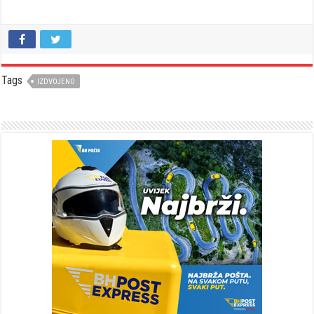
Tags
IZDVOJENO