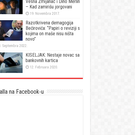
Vesna Zmijanac i Dino Merlin
– Kad zamirišu jorgovani
19. Novembra 2017.
Razotkrivena demagogija
Bećirovića: “Papiri o reviziji s
kojima on maše nisu ništa
novo”
. Septembra 2022.
KISELJAK: Nestaje novac sa
bankovnih kartica
12. Februara 2020.
lla na Facebook-u