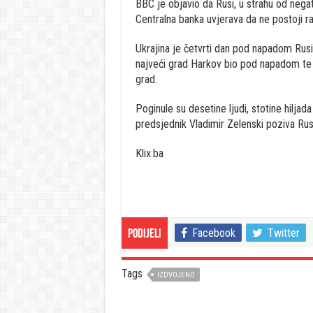
BBC je objavio da Rusi, u strahu od negat
Centralna banka uvjerava da ne postoji ra
Ukrajina je četvrti dan pod napadom Rusij
najveći grad Harkov bio pod napadom te su
grad.
Poginule su desetine ljudi, stotine hiljada 
predsjednik Vladimir Zelenski poziva Rus
Klix.ba
Facebook
Twitter
Podijeli
Tags
IZDVOJENO