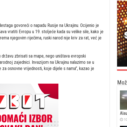
estaga govoreći o napadu Rusije na Ukrajinu. Ocijenio je
va vratiti Evropu u 19. stoljeće kada su velike sile, kako je
rema njegovim riječima, ruski narod nije kriv za rat, već je
 državu zbrisati sa mape, nego uništava evropski
arodnoj zajednici. Invazijom na Ukrajinu nalazimo se u
za osnovne vrijednosti, koje dijele s nama”, kazao je
Možd
Ala
10