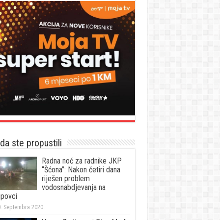
a ste propustili
Radna noć za radnike JKP
“Šćona”: Nakon četiri dana
riješen problem
vodosnabdjevanja na
upovci
. Septembra 2020.