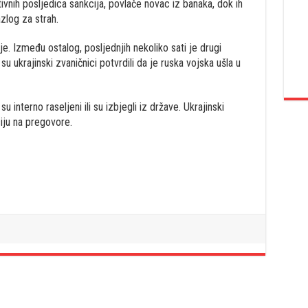
ivnih posljedica sankcija, povlače novac iz banaka, dok ih
zlog za strah.
e. Između ostalog, posljednjih nekoliko sati je drugi
 ukrajinski zvaničnici potvrdili da je ruska vojska ušla u
su interno raseljeni ili su izbjegli iz države. Ukrajinski
iju na pregovore.