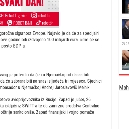
goročna sigurnost Evrope. Najavio je da će za specijalni
ove godine biti izdvojeno 100 milijardi eura, čime će se
28
a posto BDP-a.
ing je potvrdio da će i u Njemačkoj od danas biti
 da će zabrana biti na snazi sljedeća tri mjeseca. Sjednici
Maha
 ambasador u Njemačkoj Andrej Jaroslavovič Melnik.
tove avioprijevoznika iz Rusije. Zapad je jučer, 26.
aka isključi iz SWIFT-a te da zamrzne sredstva Centralne
oštrije sankcioniše, Zapad finansijski i vojno pomaže