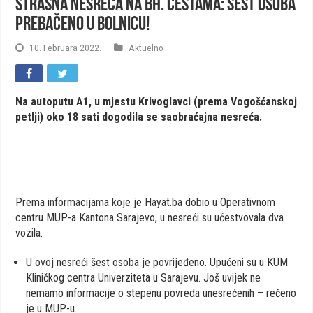
Strašna nesreća na bh. cestama: Šest osoba
prebačeno u bolnicu!
10. Februara 2022.
Aktuelno
Na autoputu A1, u mjestu Krivoglavci (prema Vogošćanskoj
petlji) oko 18 sati dogodila se saobraćajna nesreća.
Prema informacijama koje je Hayat.ba dobio u Operativnom
centru MUP-a Kantona Sarajevo, u nesreći su učestvovala dva
vozila.
U ovoj nesreći šest osoba je povrijeđeno. Upućeni su u KUM
Kliničkog centra Univerziteta u Sarajevu. Još uvijek ne
nemamo informacije o stepenu povreda unesrećenih – rečeno
je u MUP-u.