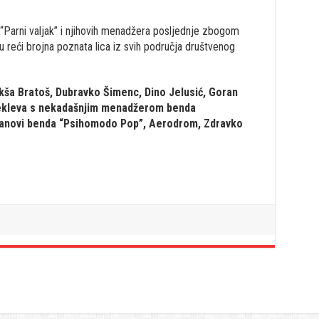
“Parni valjak” i njihovih menadžera posljednje zbogom
reći brojna poznata lica iz svih područja društvenog
Nikša Bratoš, Dubravko Šimenc, Dino Jelusić, Goran
Dekleva s nekadašnjim menadžerom benda
lanovi benda “Psihomodo Pop”, Aerodrom, Zdravko