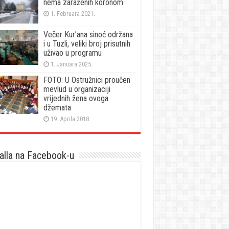
nema zaraženih koronom
1. Februara 2021.
Večer Kur’ana sinoć održana
i u Tuzli, veliki broj prisutnih
uživao u programu
1. Januara 2025.
FOTO: U Ostružnici proučen
mevlud u organizaciji
vrijednih žena ovoga
džemata
19. Aprila 2018.
lla na Facebook-u