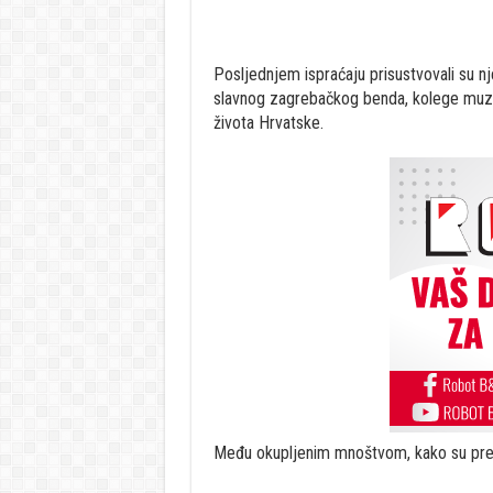
Posljednjem ispraćaju prisustvovali su nje
slavnog zagrebačkog benda, kolege muziča
života Hrvatske.
Među okupljenim mnoštvom, kako su prenij