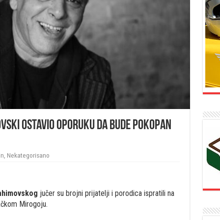
ovski ostavio oporuku da bude pokopan
in
,
Nekategorisano
Rahimovskog
jučer su brojni prijatelji i porodica ispratili na
bačkom Mirogoju.