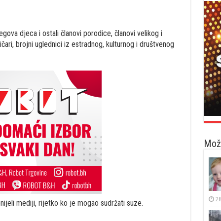
gova djeca i ostali članovi porodice, članovi velikog i
ri, brojni uglednici iz estradnog, kulturnog i društvenog
Možd
28
eli mediji, rijetko ko je mogao sudržati suze.