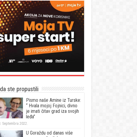
a ste propustili
Pismo naše Amine iz Turske:
“ Hvala mojoj Fojnici, divno
je imati čitav grad iza svojih
leđa”
. Septembra 2022.
U Goraždu od danas više