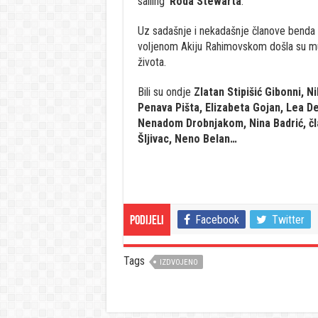
sailing’
Roda Stewarta
.
Uz sadašnje i nekadašnje članove benda 
voljenom Akiju Rahimovskom došla su mu 
života.
Bili su ondje
Zlatan Stipišić Gibonni, 
Penava Pišta, Elizabeta Gojan, Lea 
Nenadom Drobnjakom, Nina Badrić, č
Šljivac, Neno Belan…
Facebook
Twitter
Podijeli
Tags
IZDVOJENO