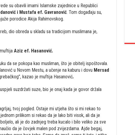
rede su obavili imami Islamske zajednice u Republici
danović i Mustafa ef. Gavranović
. Tom događaju su,
najuže porodice Akija Rahimovskog.
eb, dio obreda u skladu sa tradicijom muslimana je,
 muftija
Aziz ef. Hasanović.
ruku da se pokopa kao musliman, što je obitelj ispoštovala.
danović u Novom Mestu, a učenje na kaburu i dovu
Mersad
rebačkog”, kazao je muftija Hasanović
.
 uspjeli suzdržati suze, bio je onaj kada je govor držala
grljaj, tvoj pogled. Ostaje mi utjeha što si mi rekao to
jednom prilikom si rekao da je lako biti visok, ali da je
boljelo, ali je do zadnjeg treba kucalo i bilo veliko za sve
e naučio da je čovjek malen pod zvijezdama. Ajde begaj,