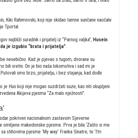
dosadno gore bez tebe. Samo da znaš, samo ti tata, i nitko
sin, Kiki Rahimovski, koji nije skidao tamne sunčane naočale
je Tportal.
gov najbliži suradnik i prijatelj iz “Parnog valjka”,
Husein
da je izgubio “brata i prijatelja”
.
 sebe nesebično. Kad je pjevao s tugom, dvorane su
 bili sretni. On je bio naša lokomotiva i sad mi je
Putovali smo brzo, prijatelju, i bez stajanja, kad dođe
o je Hus koji nije mogao suzdržati suze, kao niti okupljeni
zvedena Akijeva pjesma “Za malo nježnosti”.
a’
na odar pokriven nacionalnom zastavom Sjeverne
je omiljene makedonske pjesme. Prva je bila ‘Zašto si me
 sa stihovima pjesme ‘My way’ Franka Sinatre, te ‘I'm