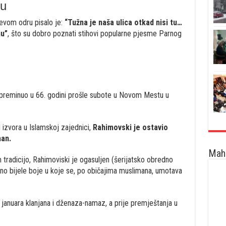
u
evom odru pisalo je:
“Tužna je naša ulica otkad nisi tu…
ju”
, što su dobro poznati stihovi popularne pjesme Parnog
 preminuo u 66. godini prošle subote u Novom Mestu u
izvora u Islamskoj zajednici,
Rahimovski je ostavio
an.
Maha
 tradicijo, Rahimoviski je ogasuljen (šerijatsko obredno
atno bijele boje u koje se, po običajima muslimana, umotava
januara klanjana i dženaza-namaz, a prije premještanja u