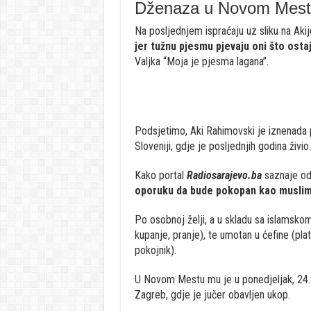
Dženaza u Novom Mest
Na posljednjem ispraćaju uz sliku na Akij
jer tužnu pjesmu pjevaju oni što osta
Valjka “Moja je pjesma lagana”.
Podsjetimo, Aki Rahimovski je iznenada
Sloveniji, gdje je posljednjih godina živio.
Kako portal
Radiosarajevo.ba
saznaje od 
oporuku da bude pokopan kao muslim
Po osobnoj želji, a u skladu sa islamskom
kupanje, pranje), te umotan u ćefine (pl
pokojnik).
U Novom Mestu mu je u ponedjeljak, 24. 
Zagreb, gdje je jučer obavljen ukop.