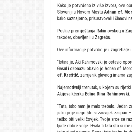
Kako je potvrđeno iz više izvora, ove ob
Sloveniji u Novom Mestu
Adnan ef. Mer
kako saznajemo, prisustvovali i članovi 
Poslije premještanja Rahimovskog u Zagr
također, obavljen i u Zagrebu.
Ove informacije potvrdio je i zagrebački
“Istina je, Aki Rahimovski je ostavio opo
Gasul i dženazu obavio je Adnan ef. Mer
ef. Kreštić
, zamjenik glavnog imama zag
Najemotivniji trenutak, u kojem su rijetki
Akijeva kćerka
Edina Dina Rahimovski
.
“Tata, tako nam je malo trebalo. Jedan za
jutro prije nego što si zauvijek zaspao – 
teško biti veliki čovjek. Tvoje srce se raz
ljude dobre volje. Hvala ti tata što si m