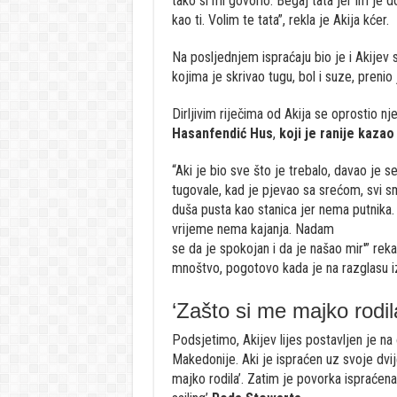
tako si mi govorio. Begaj tata jer im je 
kao ti. Volim te tata”, rekla je Akija kćer.
Na posljednjem ispraćaju bio je i Akijev 
kojima je skrivao tugu, bol i suze, prenio 
Dirljivim riječima od Akija se oprostio nje
Hasanfendić Hus
,
koji je ranije kazao 
“Aki je bio sve što je trebalo, davao je
tugovale, kad je pjevao sa srećom, svi smo
duša pusta kao stanica jer nema putnika. 
vrijeme nema kajanja. Nadam
se da je spokojan i da je našao mir'” reka
mnoštvo, pogotovo kada je na razglasu i
‘Zašto si me majko rodil
Podsjetimo, Akijev lijes postavljen je 
Makedonije. Aki je ispraćen uz svoje dvi
majko rodila’. Zatim je povorka ispraćena