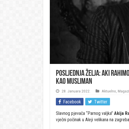
Posljednja želja: Aki Rahim
kao musliman
28. Januara 2022.
Aktuelno
,
Magaz
Facebook
Twitter
Slavnog pjevača “Parnog valjka”
Akija 
vječni počinak u Aleji velikana na zagre