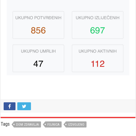
Tags
DOM ZDRAVLJA
FOJNICA
IZDVOJENO