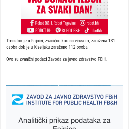
Trenutno je u Fojnici, zvanično korona virusom, zaražena 131
osoba dok je u Kiseljaku zaraženo 112 osoba.
Ovo su zvanični podaci Zavoda za javno zdravstvo FBiH.