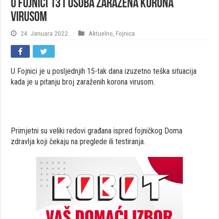
U Fojnici 131 osoba zaražena korona
virusom
24. Januara 2022.
Aktuelno
,
Fojnica
U Fojnici je u posljednjih 15-tak dana izuzetno teška situacija
kada je u pitanju broj zaraženih korona virusom.
Primjetni su veliki redovi građana ispred fojničkog Doma
zdravlja koji čekaju na preglede ili testiranja.