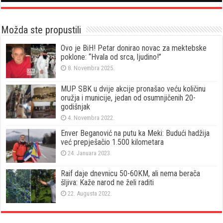
Možda ste propustili
Ovo je BiH! Petar donirao novac za mektebske
poklone: “Hvala od srca, ljudino!”
8. Novembra 2025.
MUP SBK u dvije akcije pronašao veću količinu
oružja i municije, jedan od osumnjičenih 20-
godišnjak
4. Novembra 2022.
Enver Beganović na putu ka Meki: Budući hadžija
već prepješačio 1.500 kilometara
24. Januara 2023.
Raif daje dnevnicu 50-60KM, ali nema berača
šljiva: Kaže narod ne želi raditi
22. Augusta 2022.