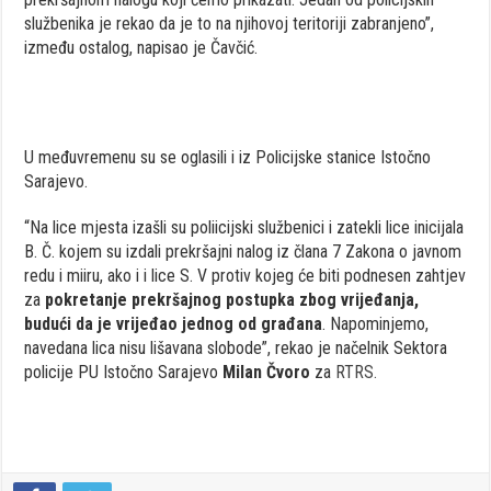
službenika je rekao da je to na njihovoj teritoriji zabranjeno”,
između ostalog, napisao je Čavčić.
U međuvremenu su se oglasili i iz Policijske stanice Istočno
Sarajevo.
“Na lice mjesta izašli su poliicijski službenici i zatekli lice inicijala
B. Č. kojem su izdali prekršajni nalog iz člana 7 Zakona o javnom
redu i miiru, ako i i lice S. V protiv kojeg će biti podnesen zahtjev
za
pokretanje prekršajnog postupka zbog vrijeđanja,
budući da je vrijeđao jednog od građana
. Napominjemo,
navedana lica nisu lišavana slobode”, rekao je načelnik Sektora
policije PU Istočno Sarajevo
Milan Čvoro
za
RTRS.