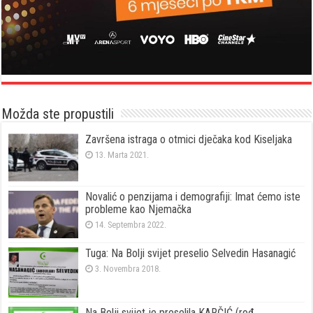
Možda ste propustili
Završena istraga o otmici dječaka kod Kiseljaka
13. Marta 2021.
Novalić o penzijama i demografiji: Imat ćemo iste
probleme kao Njemačka
14. Septembra 2022.
Tuga: Na Bolji svijet preselio Selvedin Hasanagić
3. Novembra 2018.
Na Bolji svijet je preselila KARČIĆ (rođ.