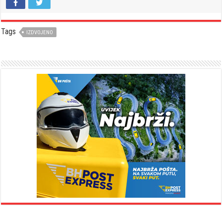
Tags
IZDVOJENO