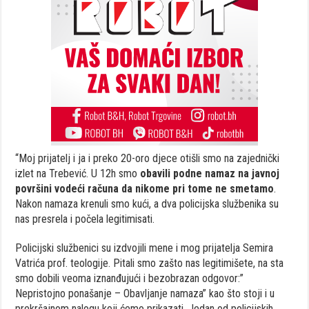
“Moj prijatelj i ja i preko 20-oro djece otišli smo na zajednički
izlet na Trebević. U 12h smo
obavili podne namaz na javnoj
površini vodeći računa da nikome pri tome ne smetamo
.
Nakon namaza krenuli smo kući, a dva policijska službenika su
nas presrela i počela legitimisati.
Policijski službenici su izdvojili mene i mog prijatelja Semira
Vatrića prof. teologije. Pitali smo zašto nas legitimišete, na sta
smo dobili veoma iznanđujući i bezobrazan odgovor:”
Nepristojno ponašanje – Obavljanje namaza” kao što stoji i u
prekršajnom nalogu koji ćemo prikazati. Jedan od policijskih