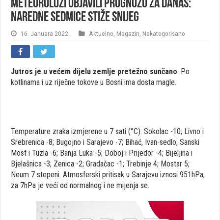
Meteorolozi objavili prognozu za danas:
Naredne sedmice stiže snijeg
16. Januara 2022.
Aktuelno
,
Magazin
,
Nekategorisano
Jutros je u većem dijelu zemlje pretežno sunčano
. Po
kotlinama i uz riječne tokove u Bosni ima dosta magle.
Temperature zraka izmjerene u 7 sati (°C): Sokolac -10; Livno i
Srebrenica -8; Bugojno i Sarajevo -7; Bihać, Ivan-sedlo, Sanski
Most i Tuzla -6; Banja Luka -5; Doboj i Prijedor -4; Bijeljina i
Bjelašnica -3; Zenica -2; Gradačac -1; Trebinje 4; Mostar 5;
Neum 7 stepeni. Atmosferski pritisak u Sarajevu iznosi 951hPa,
za 7hPa je veći od normalnog i ne mijenja se.