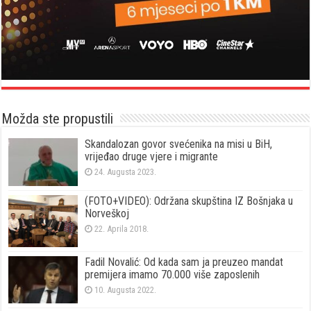
Možda ste propustili
Skandalozan govor svećenika na misi u BiH,
vrijeđao druge vjere i migrante
24. Augusta 2023.
(FOTO+VIDEO): Održana skupština IZ Bošnjaka u
Norveškoj
22. Aprila 2018.
Fadil Novalić: Od kada sam ja preuzeo mandat
premijera imamo 70.000 više zaposlenih
10. Augusta 2022.