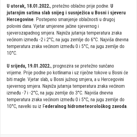
U utorak, 18.01.2022.
, pretežno oblačno prije podne.
U
jutarnjim satima slab snijeg i susnježica u Bosni i sjeveru
Hercegovine
. Postepeno smanjenje oblačnosti u drugoj
polovini dana. Vjetar umjerene jačine sjevernog i
sjeverozapadnog smjera. Najniža jutarnja temperatura zraka
većinom između -2 i 2°C, na jugu zemlje do 6°C. Najviša dnevna
temperatura zraka većinom između 0 i 5°C, na jugu zemlje do
10°C.
U srijedu, 19.01.2022.
, prognozira se pretežno sunčano
vrijeme. Prije podne po kotlinama i uz riječne tokove u Bosni će
biti magle. Vjetar slab, u Bosni južnog smjera, a u Hercegovini
sjevernog smjera. Najniža jutarnja temperatura zraka većinom
između -7 i -2°C, na jugu zemlje do 3°C. Najviša dnevna
temperatura zraka većinom između 0 i 5°C, na jugu zemlje do
10°C, navelki su iz F
ederalnog hidrometeorološkog zavoda
.