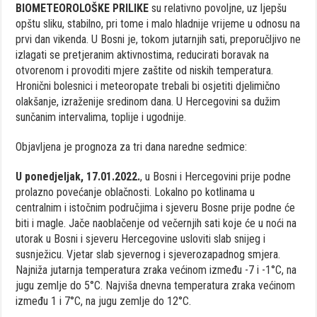
BIOMETEOROLOŠKE PRILIKE
su relativno povoljne, uz ljepšu
opštu sliku, stabilno, pri tome i malo hladnije vrijeme u odnosu na
prvi dan vikenda. U Bosni je, tokom jutarnjih sati, preporučljivo ne
izlagati se pretjeranim aktivnostima, reducirati boravak na
otvorenom i provoditi mjere zaštite od niskih temperatura.
Hronični bolesnici i meteoropate trebali bi osjetiti djelimično
olakšanje, izraženije sredinom dana. U Hercegovini sa dužim
sunčanim intervalima, toplije i ugodnije.
Objavljena je prognoza za tri dana naredne sedmice:
U ponedjeljak, 17.01.2022.
, u Bosni i Hercegovini prije podne
prolazno povećanje oblačnosti. Lokalno po kotlinama u
centralnim i istočnim područjima i sjeveru Bosne prije podne će
biti i magle. Jače naoblačenje od večernjih sati koje će u noći na
utorak u Bosni i sjeveru Hercegovine usloviti slab snijeg i
susnježicu. Vjetar slab sjevernog i sjeverozapadnog smjera.
Najniža jutarnja temperatura zraka većinom između -7 i -1°C, na
jugu zemlje do 5°C. Najviša dnevna temperatura zraka većinom
između 1 i 7°C, na jugu zemlje do 12°C.