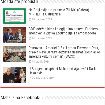
Možda ste propustili
Na Bolji svijet je preselio ZILKIĆ (Safeta)
MIRHET iz Ostružnice
28. Januara 2024.
SDP održao hitan kolegij rukovodstva: Problem
imenovanja Zlatka Lagumdžije za ambasadora
24. Januara 2023.
Ramazan u Americi (18) U gradu Elmwood Park,
država New Jersey, egzistira džemat “Bošnjačko-
američki kulturni centar” (BACC)
14. Aprila 2024.
U Sarajevu uhapšeni Muhamed Ajanović i Dalila
Hakalović
25. Decembra 2025.
Mahalla na Facebook-u