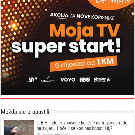
Možda ste propustili
U BiH nađene značajne količine najtraženije rude
na svijetu: Hoće li se kod nas kopati litij?
29. Novembra 2024.