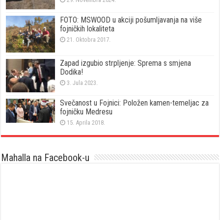
FOTO: MSWOOD u akciji pošumljavanja na više
fojničkih lokaliteta
21. Oktobra 2017.
Zapad izgubio strpljenje: Sprema s smjena
Dodika!
3. Jula 2023.
Svečanost u Fojnici: Položen kamen-temeljac za
fojničku Medresu
15. Aprila 2018.
Mahalla na Facebook-u