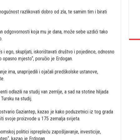
ogućnost razlikovati dobro od zla, te samim tim i birati
tan odgovornosti koja mu je dana, može sebe uzdići tako
o.
i ego, skupljati, iskorištavati društvo i pojedince, odnosno
ko opasno mjesto“, poručio je Erdogan.
je ima, unaprijedili i ojačali predškolske ustanove,
te.
nti odlazili na studij van zemlje, a sad na stotine hiljada
 Tursku na studij.
stvario Gaziantep, kazao je kako poduzetnici iz tog grada
ziti svoje proizvode u 175 zemalja svijeta.
nomskoj politici isprepleću zapošljavanje, investicije,
ntep“, kazao je Erdogan.