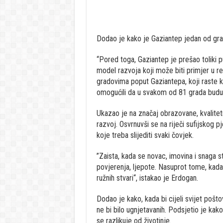
Dodao je kako je Gaziantep jedan od grad
“Pored toga, Gaziantep je prešao toliki 
model razvoja koji može biti primjer u re
gradovima poput Gaziantepa, koji raste kr
omogućili da u svakom od 81 grada budu os
Ukazao je na značaj obrazovane, kvalitet
razvoj. Osvrnuvši se na riječi sufijskog 
koje treba slijediti svaki čovjek.
”Zaista, kada se novac, imovina i snaga s
povjerenja, ljepote. Nasuprot tome, kada
ružnih stvari“, istakao je Erdogan.
Dodao je kako, kada bi cijeli svijet pošto
ne bi bilo ugnjetavanih. Podsjetio je ka
se razlikuje od životinje.