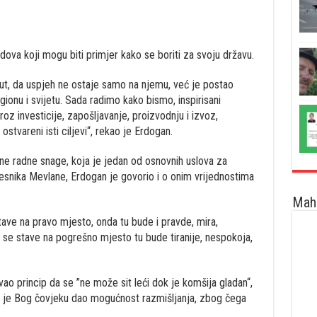
ova koji mogu biti primjer kako se boriti za svoju državu.
put, da uspjeh ne ostaje samo na njemu, već je postao
gionu i svijetu. Sada radimo kako bismo, inspirisani
oz investicije, zapošljavanje, proizvodnju i izvoz,
tvareni isti ciljevi“, rekao je Erdogan.
ne radne snage, koja je jedan od osnovnih uslova za
pjesnika Mevlane, Erdogan je govorio i o onim vrijednostima
Maha
tave na pravo mjesto, onda tu bude i pravde, mira,
 se stave na pogrešno mjesto tu bude tiranije, nespokoja,
vao princip da se ”ne može sit leći dok je komšija gladan“,
ko je Bog čovjeku dao mogućnost razmišljanja, zbog čega