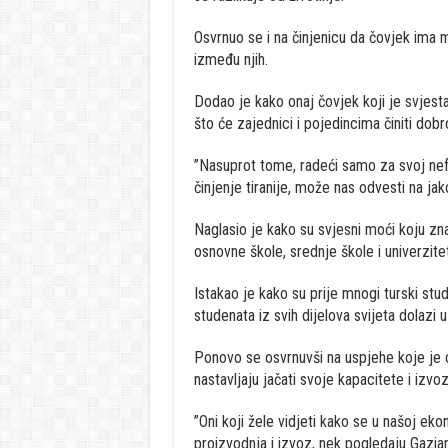
Osvrnuo se i na činjenicu da čovjek ima m
između njih.
Dodao je kako onaj čovjek koji je svjes
što će zajednici i pojedincima činiti dobr
”Nasuprot tome, radeći samo za svoj nefs 
činjenje tiranije, može nas odvesti na ja
Naglasio je kako su svjesni moći koju znan
osnovne škole, srednje škole i univerzite
Istakao je kako su prije mnogi turski stude
studenata iz svih dijelova svijeta dolazi u
Ponovo se osvrnuvši na uspjehe koje je o
nastavljaju jačati svoje kapacitete i izvo
”Oni koji žele vidjeti kako se u našoj eko
proizvodnja i izvoz, nek pogledaju Gazia