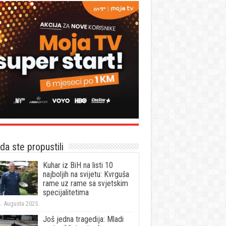
a ste propustili
Kuhar iz BiH na listi 10
najboljih na svijetu: Kvrguša
rame uz rame sa svjetskim
specijalitetima
. Augusta 2025.
Još jedna tragedija: Mladi