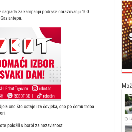
le nagrada za kampanju podrške obrazovanju 100
 Gaziantepa.
Možd
djela ono što ostaje iza čovjeka, ono po čemu treba
ori.
14
vote položili u borbi za nezavisnost.