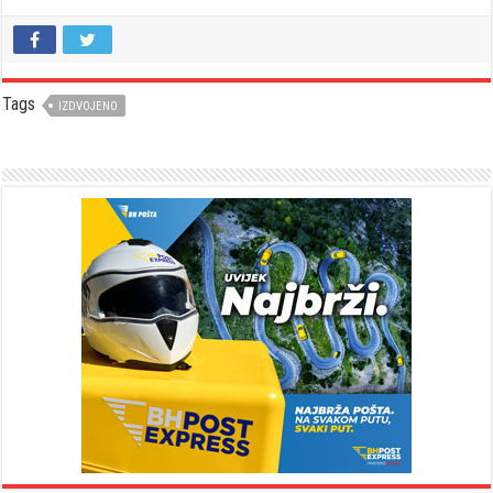
Tags
IZDVOJENO