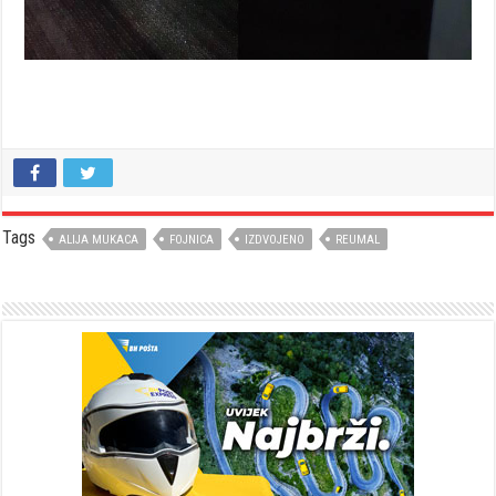
Tags
ALIJA MUKACA
FOJNICA
IZDVOJENO
REUMAL