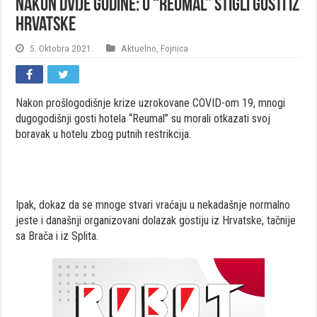
Nakon dvije godine: U “Reumal” stigli gosti iz
Hrvatske
5. Oktobra 2021.
Aktuelno
,
Fojnica
Nakon prošlogodišnje krize uzrokovane COVID-om 19, mnogi
dugogodišnji gosti hotela “Reumal” su morali otkazati svoj
boravak u hotelu zbog putnih restrikcija.
Ipak, dokaz da se mnoge stvari vraćaju u nekadašnje normalno
jeste i današnji organizovani dolazak gostiju iz Hrvatske, tačnije
sa Brača i iz Splita.