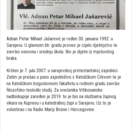
Adnan Petar Mihael Jašarević je rođen 30. januara 1992. u
Sarajevu. U glavnom bh. gradu proveo je cijelo djetinjstvo te
završio osnovnu i srednju školu. Bio je dijete iz mješovitog
braka.
Kršten je 7. jula 2007. u sarajevskoj protestantskoj zajednici.
Zatim je prešao u puno zajedništvo s Katoličkom Crkvom te je
na Katoličkom bogoslovnom fakultetu u rodnom gradu završio
filozofsko-teološki studij. Za svećenika Vrhbosanske
nadbiskupije zaređen je 2019. te je bio na službama župnog
vikara na Kupresu i u katedralnoj župi u Sarajevu. Uz to je
volontirao i na Radio Mariji Bosne i Hercegovine.