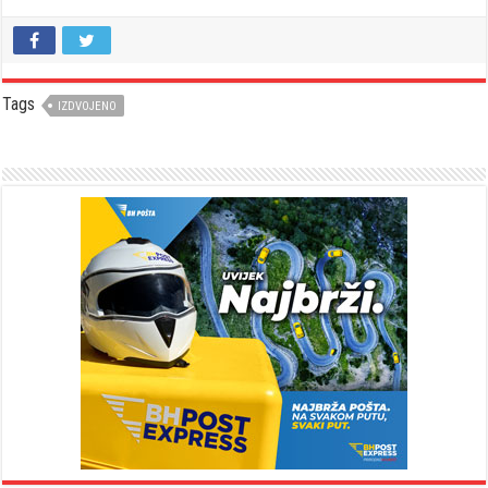
Tags
IZDVOJENO