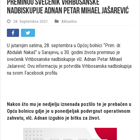
Preminuo svećenik Vrhbosanske
nadbiskupije Adnan Petar Mihael Jašarević
28. Septembra 2021.
Aktuelno
U jutarnjim satima, 28. septembra u Općoj bolnici “Prim. dr.
Abdulah Nakaš” u Sarajevu, u 30. godini života preminuo je
svećenik Vrhbosanske nadbiskupije vlč. Adnan Petar Mihael
Jašarević. Ovu informaciju je potvrdila Vrhbosanska nadbiskupija
na svom Facebook profilu.
Nakon što mu je nedjelju iznenada pozlilo te je prebačen u
Opću bolnicu gdje je u ponedjeljak podvrgnut operativnom
zahvatu, vlč. Adnan izgubio je bitku za život.