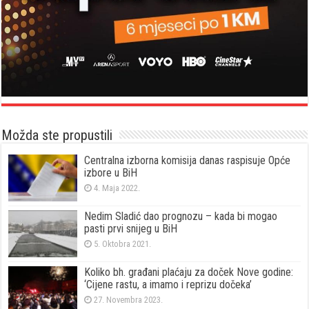
Možda ste propustili
Centralna izborna komisija danas raspisuje Opće
izbore u BiH
4. Maja 2022.
Nedim Sladić dao prognozu – kada bi mogao
pasti prvi snijeg u BiH
5. Oktobra 2021.
Koliko bh. građani plaćaju za doček Nove godine:
‘Cijene rastu, a imamo i reprizu dočeka’
27. Novembra 2023.