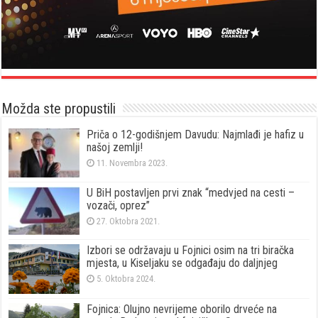
Možda ste propustili
Priča o 12-godišnjem Davudu: Najmlađi je hafiz u
našoj zemlji!
11. Novembra 2023.
U BiH postavljen prvi znak “medvjed na cesti –
vozači, oprez”
27. Oktobra 2021.
Izbori se održavaju u Fojnici osim na tri biračka
mjesta, u Kiseljaku se odgađaju do daljnjeg
5. Oktobra 2024.
Fojnica: Olujno nevrijeme oborilo drveće na