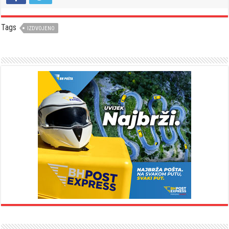
Tags
IZDVOJENO