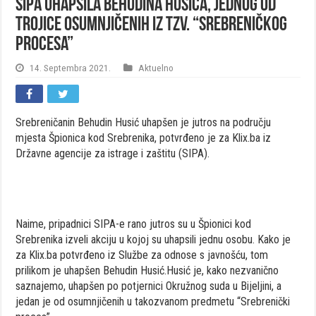
SIPA uhapsila Behudina Husića, jednog od
trojice osumnjičenih iz tzv. “Srebreničkog
procesa”
14. Septembra 2021.
Aktuelno
Srebreničanin Behudin Husić uhapšen je jutros na području
mjesta Špionica kod Srebrenika, potvrđeno je za Klix.ba iz
Državne agencije za istrage i zaštitu (SIPA).
Naime, pripadnici SIPA-e rano jutros su u Špionici kod
Srebrenika izveli akciju u kojoj su uhapsili jednu osobu. Kako je
za Klix.ba potvrđeno iz Službe za odnose s javnošću, tom
prilikom je uhapšen Behudin Husić.Husić je, kako nezvanično
saznajemo, uhapšen po potjernici Okružnog suda u Bijeljini, a
jedan je od osumnjičenih u takozvanom predmetu “Srebrenički