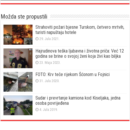
Možda ste propustili
Strahoviti požari bjesne Turskom, četvero mrtvih,
turisti napuštaju hotele
29. Jula 2021.
Hajrudinova teška ljubavna i životna priča: Već 12
godina se brine o svojoj ženi koja živi kao biljka
23. Maja 2023.
FOTO: Krv teče rijekom Šćonom u Fojnici
31. Jula 2020.
Sudar i prevrtanje kamiona kod Kiseljaka, jedna
osoba povrijeđena
4. Jula 2019.