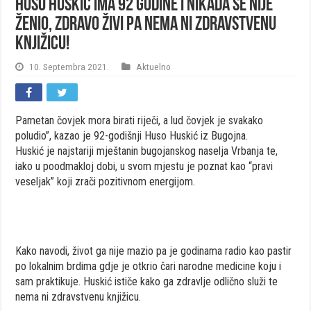
Huso Huskić ima 92 godine i nikada se nije
ženio, zdravo živi pa nema ni zdravstvenu
knjižicu!
10. Septembra 2021.
Aktuelno
Pametan čovjek mora birati riječi, a lud čovjek je svakako
poludio”, kazao je 92-godišnji Huso Huskić iz Bugojna.
Huskić je najstariji mještanin bugojanskog naselja Vrbanja te,
iako u poodmakloj dobi, u svom mjestu je poznat kao “pravi
veseljak” koji zrači pozitivnom energijom.
Kako navodi, život ga nije mazio pa je godinama radio kao pastir
po lokalnim brdima gdje je otkrio čari narodne medicine koju i
sam praktikuje. Huskić ističe kako ga zdravlje odlično služi te
nema ni zdravstvenu knjižicu.