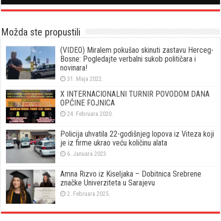
Možda ste propustili
(VIDEO) Miralem pokušao skinuti zastavu Herceg-
Bosne: Pogledajte verbalni sukob političara i
novinara!
31. Maja 2022.
X INTERNACIONALNI TURNIR POVODOM DANA
OPĆINE FOJNICA
24. Februara 2020.
Policija uhvatila 22-godišnjeg lopova iz Viteza koji
je iz firme ukrao veću količinu alata
6. Januara 2023.
Amna Rizvo iz Kiseljaka – Dobitnica Srebrene
značke Univerziteta u Sarajevu
2. Februara 2025.