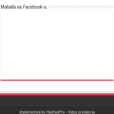
Mahalla na Facebook-u
Implemented by
HudHudPro - Video produkcija