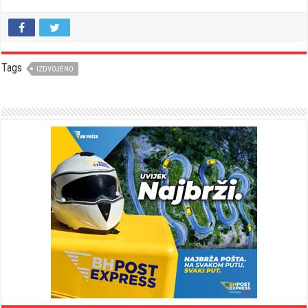
Tags
IZDVOJENO