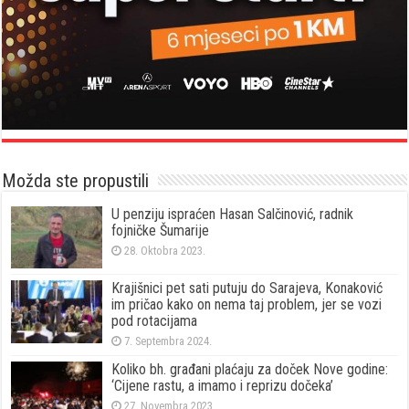
Možda ste propustili
U penziju ispraćen Hasan Salčinović, radnik
fojničke Šumarije
28. Oktobra 2023.
Krajišnici pet sati putuju do Sarajeva, Konaković
im pričao kako on nema taj problem, jer se vozi
pod rotacijama
7. Septembra 2024.
Koliko bh. građani plaćaju za doček Nove godine:
‘Cijene rastu, a imamo i reprizu dočeka’
27. Novembra 2023.