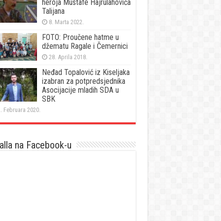
heroja Mustafe Hajrulahovića
Talijana
8. Marta 2022.
FOTO: Proučene hatme u
džematu Ragale i Čemernici
28. Aprila 2018.
Neđad Topalović iz Kiseljaka
izabran za potpredsjednika
Asocijacije mladih SDA u
SBK
. Februara 2020.
lla na Facebook-u