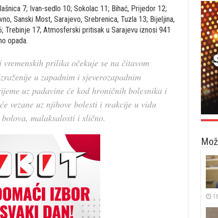
ašnica 7; Ivan-sedlo 10; Sokolac 11; Bihać, Prijedor 12;
no, Sanski Most, Sarajevo, Srebrenica, Tuzla 13; Bijeljina,
6; Trebinje 17; Atmosferski pritisak u Sarajevu iznosi 941
ano opada.
 vremenskih prilika očekuje se na čitavom
izraženije u zapadnim i sjeverozapadnim
ijeme uz padavine će kod hroničnih bolesnika i
e vezane uz njihove bolesti i reakcije u vidu
bolova, malaksalosti i slično.
Možd
16