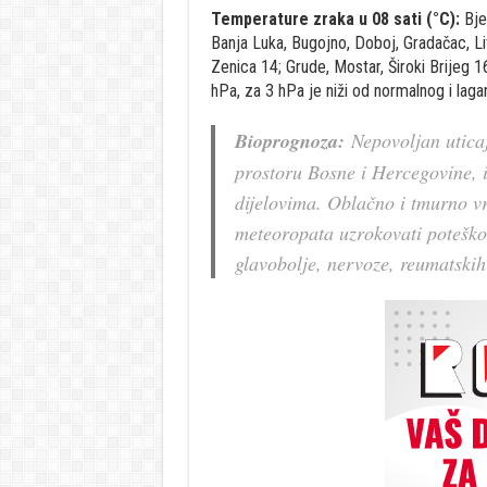
Temperature zraka u 08 sati (°C):
Bjel
Banja Luka, Bugojno, Doboj, Gradačac, Liv
Zenica 14; Grude, Mostar, Široki Brijeg 1
hPa, za 3 hPa je niži od normalnog i lag
Bioprognoza:
Nepovoljan uticaj
prostoru Bosne i Hercegovine, 
dijelovima. Oblačno i tmurno vr
meteoropata uzrokovati poteškoć
glavobolje, nervoze, reumatskih 