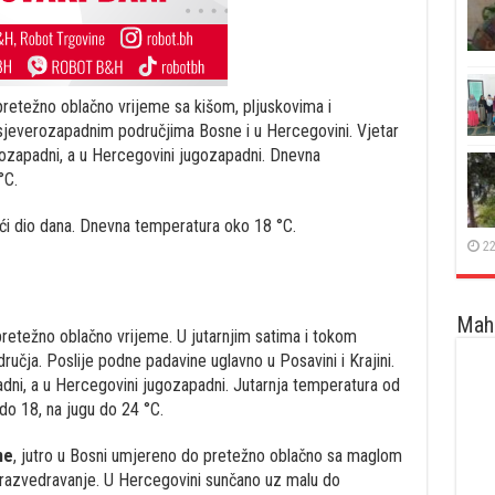
retežno oblačno vrijeme sa kišom, pljuskovima i
sjeverozapadnim područjima Bosne i u Hercegovini. Vjetar
rozapadni, a u Hercegovini jugozapadni. Dnevna
°C.
ći dio dana. Dnevna temperatura oko 18 °C.
22
Maha
pretežno oblačno vrijeme. U jutarnjim satima i tokom
ručja. Poslije podne padavine uglavno u Posavini i Krajini.
padni, a u Hercegovini jugozapadni. Jutarnja temperatura od
do 18, na jugu do 24 °C.
ne
, jutro u Bosni umjereno do pretežno oblačno sa maglom
 razvedravanje. U Hercegovini sunčano uz malu do