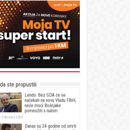
a ste propustili
Lendo: Bez SDA će se
načekati na novu Vladu FBiH,
neće moći Bošnjake
pomnožiti s nulom
. Februara 2023.
Danas su 24 godine od smrti