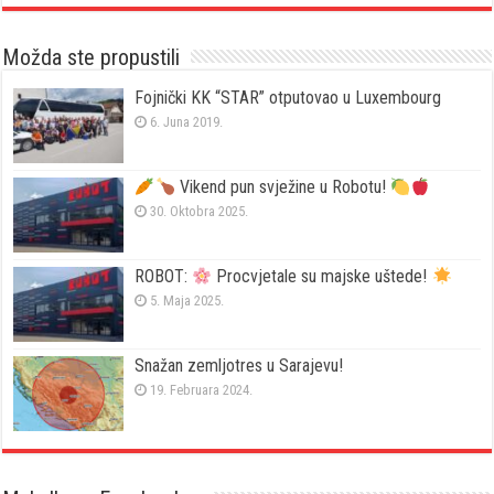
Možda ste propustili
Fojnički KK “STAR” otputovao u Luxembourg
6. Juna 2019.
Vikend pun svježine u Robotu!
30. Oktobra 2025.
ROBOT:
Procvjetale su majske uštede!
5. Maja 2025.
Snažan zemljotres u Sarajevu!
19. Februara 2024.