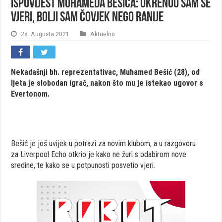
Ispovijest Muhameda Bešića: Okrenuo sam se
vjeri, bolji sam čovjek nego ranije
28. Augusta 2021.
Aktuelno
Nekadašnji bh. reprezentativac, Muhamed Bešić (28), od
ljeta je slobodan igrač, nakon što mu je istekao ugovor s
Evertonom.
Bešić je još uvijek u potrazi za novim klubom, a u razgovoru
za Liverpool Echo otkrio je kako ne žuri s odabirom nove
sredine, te kako se u potpunosti posvetio vjeri.