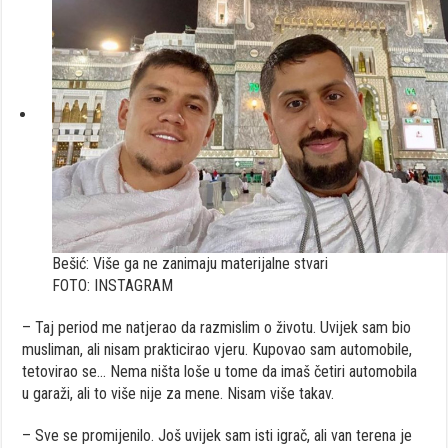
Bešić: Više ga ne zanimaju materijalne stvari
FOTO: INSTAGRAM
– Taj period me natjerao da razmislim o životu. Uvijek sam bio
musliman, ali nisam prakticirao vjeru. Kupovao sam automobile,
tetovirao se… Nema ništa loše u tome da imaš četiri automobila
u garaži, ali to više nije za mene. Nisam više takav.
– Sve se promijenilo. Još uvijek sam isti igrač, ali van terena je