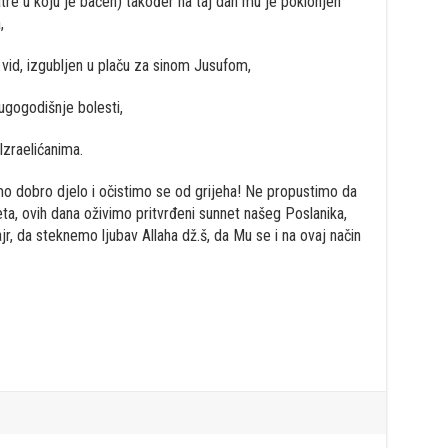
tre u koju je bačen) također na taj dan mu je poklonjen
,
 vid, izgubljen u plaču za sinom Jusufom,
dugogodišnje bolesti,
Izraelićanima.
mo dobro djelo i očistimo se od grijeha! Ne propustimo da
ta, ovih dana oživimo pritvrđeni sunnet našeg Poslanika,
ajr, da steknemo ljubav Allaha dž.š, da Mu se i na ovaj način