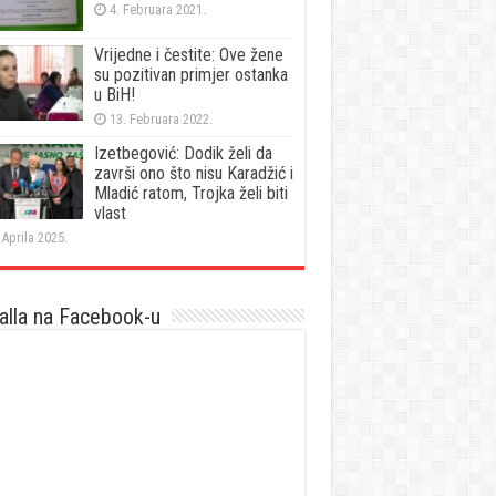
4. Februara 2021.
Vrijedne i čestite: Ove žene
su pozitivan primjer ostanka
u BiH!
13. Februara 2022.
Izetbegović: Dodik želi da
završi ono što nisu Karadžić i
Mladić ratom, Trojka želi biti
vlast
 Aprila 2025.
lla na Facebook-u