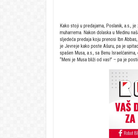
Kako stoji u predajama, Poslanik, a.s., 
muharrema. Nakon dolaska u Medinu našao
sljedeća predaja koju prenosi Ibn Abbas, r
je Jevreje kako poste Ašuru, pa je upitao:
spašen Musa, a.s., sa Benu Israelćanima, 
“Meni je Musa bliži od vas!” – pa je post