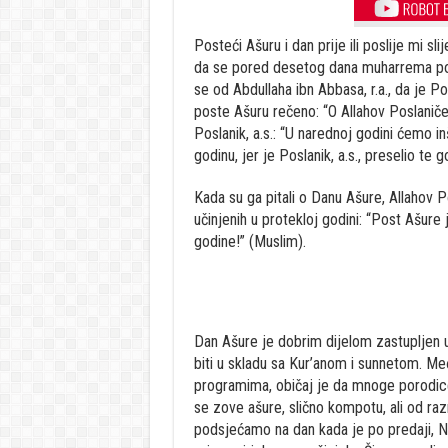
Posteći Ašuru i dan prije ili poslije mi sl
da se pored desetog dana muharrema posti 
se od Abdullaha ibn Abbasa, r.a., da je Po
poste Ašuru rečeno: “O Allahov Poslaniče, 
Poslanik, a.s.: “U narednoj godini ćemo in
godinu, jer je Poslanik, a.s., preselio te 
Kada su ga pitali o Danu Ašure, Allahov P
učinjenih u protekloj godini: “Post Ašure 
godine!” (Muslim).
Dan Ašure je dobrim dijelom zastupljen 
biti u skladu sa Kur’anom i sunnetom. M
programima, običaj je da mnoge porodice
se zove ašure, slično kompotu, ali od raz
podsjećamo na dan kada je po predaji, Nu