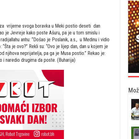
je za vrijeme svoga boravka u Meki postio deseti dan
 je Jevreje kako poste Ašuru, pa je u tom smislu i
adijallahu anhu: “Došao je Poslanik, a.s., u Medinu i vidio
 “Šta je ovo?” Rekli su: “Ovo je lijep dan, dan u kojem je
od njihova neprijatelja, pa ga je Musa postio.” Rekao je:
io i naredio drugima da poste. (Buharija)
Možd