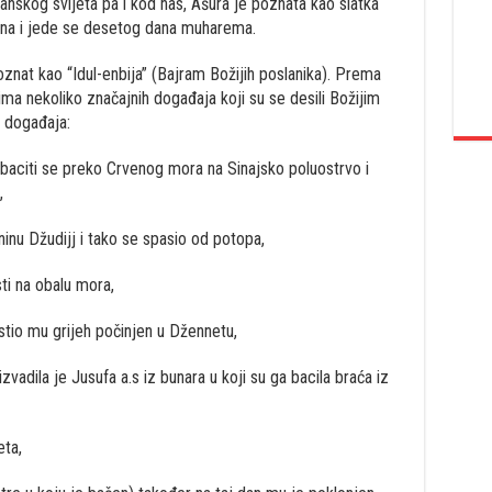
anskog svijeta pa i kod nas, Ašura je poznata kao slatka
hana i jede se desetog dana muharema.
nat kao “Idul-enbija” (Bajram Božijih poslanika). Prema
 ima nekoliko značajnih događaja koji su se desili Božijim
h događaja:
rebaciti se preko Crvenog mora na Sinajsko poluostrvo i
,
ninu Džudijj i tako se spasio od potopa,
sti na obalu mora,
ostio mu grijeh počinjen u Džennetu,
vadila je Jusufa a.s iz bunara u koji su ga bacila braća iz
eta,