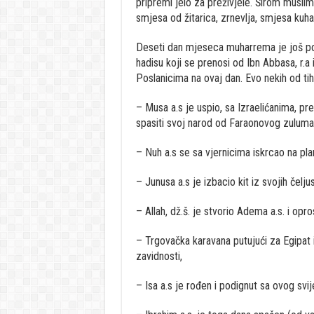
pripremi jelo za preživjele. Širom muslim
smjesa od žitarica, zrnevlja, smjesa ku
Deseti dan mjeseca muharrema je još poz
hadisu koji se prenosi od Ibn Abbasa, r.a
Poslanicima na ovaj dan. Evo nekih od ti
– Musa a.s je uspio, sa Izraelićanima, p
spasiti svoj narod od Faraonovog zuluma
– Nuh a.s se sa vjernicima iskrcao na pla
– Junusa a.s je izbacio kit iz svojih čelju
– Allah, dž.š. je stvorio Adema a.s. i opr
– Trgovačka karavana putujući za Egipat iz
zavidnosti,
– Isa a.s je rođen i podignut sa ovog svij