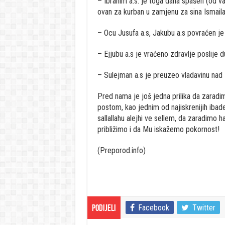
– Ibrahim a.s. je toga dana spašen (od va
ovan za kurban u zamjenu za sina Ismaila
– Ocu Jusufa a.s, Jakubu a.s povraćen je
– Ejjubu a.s je vraćeno zdravlje poslije 
– Sulejman a.s je preuzeo vladavinu nad 
Pred nama je još jedna prilika da zaradi
postom, kao jednim od najiskrenijih ibade
sallallahu alejhi ve sellem, da zaradimo h
približimo i da Mu iskažemo pokornost!
(Preporod.info)
Facebook
Twitter
Podijeli