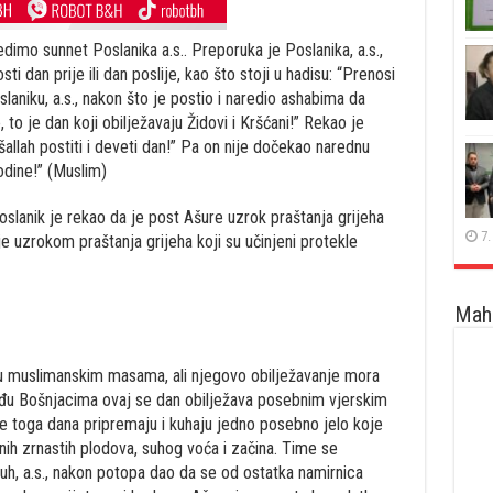
ijedimo sunnet Poslanika a.s.. Preporuka je Poslanika, a.s.,
dan prije ili dan poslije, kao što stoji u hadisu: “Prenosi
slaniku, a.s., nakon što je postio i naredio ashabima da
to je dan koji obilježavaju Židovi i Kršćani!” Rekao je
šallah postiti i deveti dan!” Pa on nije dočekao narednu
godine!” (Muslim)
oslanik je rekao da je post Ašure uzrok praštanja grijeha
7.
je uzrokom praštanja grijeha koji su učinjeni protekle
Maha
u muslimanskim masama, ali njegovo obilježavanje mora
eđu Bošnjacima ovaj se dan obilježava posebnim vjerskim
 toga dana pripremaju i kuhaju jedno posebno jelo koje
nih zrnastih plodova, suhog voća i začina. Time se
h, a.s., nakon potopa dao da se od ostatka namirnica