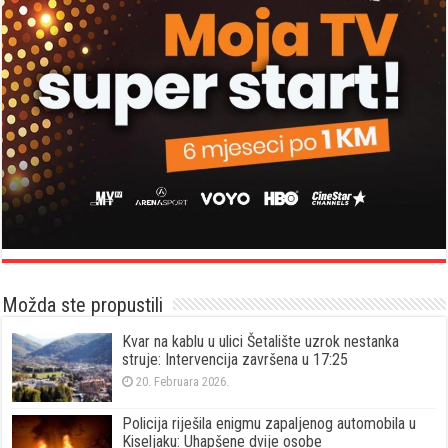
Možda ste propustili
Kvar na kablu u ulici Šetalište uzrok nestanka
struje: Intervencija završena u 17:25
20. Februara 2026.
Policija riješila enigmu zapaljenog automobila u
Kiseljaku: Uhapšene dvije osobe