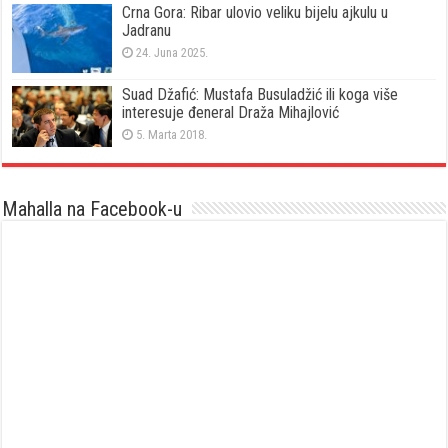
Crna Gora: Ribar ulovio veliku bijelu ajkulu u
Jadranu
24. Juna 2025.
Suad Džafić: Mustafa Busuladžić ili koga više
interesuje đeneral Draža Mihajlović
5. Marta 2018.
Mahalla na Facebook-u