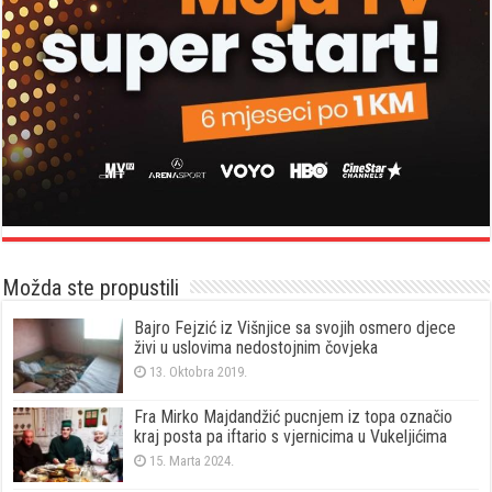
Možda ste propustili
Bajro Fejzić iz Višnjice sa svojih osmero djece
živi u uslovima nedostojnim čovjeka
13. Oktobra 2019.
Fra Mirko Majdandžić pucnjem iz topa označio
kraj posta pa iftario s vjernicima u Vukeljićima
15. Marta 2024.