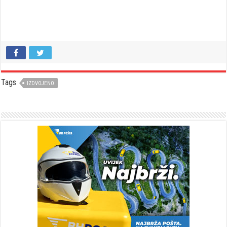
Tags
IZDVOJENO