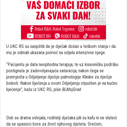
U UKC RS su saopštili da je dječak došao u teškom stanju i da
mu je odmah ukazana pomoć na odjelu intenzivne njege.
“Pacijentu je data neophodna terapija, te uz kiseoničku podršku
postignuta je zadovoljavajuća saturacija, nakon čega se
premješta u Odjeljenje dječije pulmologije Klinike za dječije
bolesti. Nakon liječenja u ovom Odjeljenju otpušten je na kućno
liječenje”, kažu iz UKC RS, piše
BLMojGrad.
Dok se drama odvijala, roditelji dječaka pili su kafu ni ne sluteći
da se spasioci bore za život njihovog djeteta. Srećom,