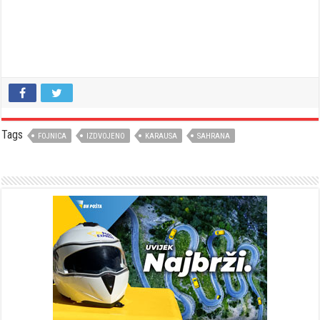
Tags
FOJNICA
IZDVOJENO
KARAUSA
SAHRANA