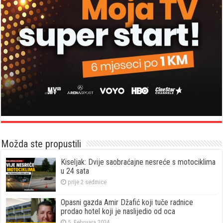
Možda ste propustili
Kiseljak: Dvije saobraćajne nesreće s motociklima
u 24 sata
prije 2 sedmice
Opasni gazda Amir Džafić koji tuče radnice
prodao hotel koji je naslijedio od oca
5. Februara 2024.