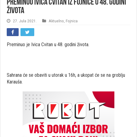
Preminuo Ivica Cvitan iz Fojnice u 48. godini
života
27. Jula 2021.
Aktuelno
,
Fojnica
Preminuo je Ivica Cvitan u 48. godini života.
Sahrana će se obaviti u utorak u 16h, a ukopat će se na groblju
Karauša.