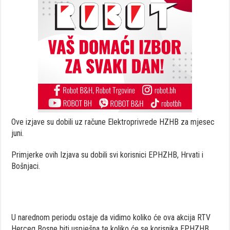
Ove izjave su dobili uz račune Elektroprivrede HZHB za mjesec
juni.
Primjerke ovih Izjava su dobili svi korisnici EPHZHB, Hrvati i
Bošnjaci.
U narednom periodu ostaje da vidimo koliko će ova akcija RTV
Herceg Bosne biti uspješna te koliko će se korisnika EPHZHB