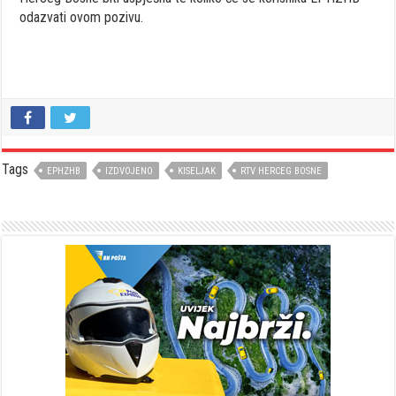
odazvati ovom pozivu.
Tags
EPHZHB
IZDVOJENO
KISELJAK
RTV HERCEG BOSNE