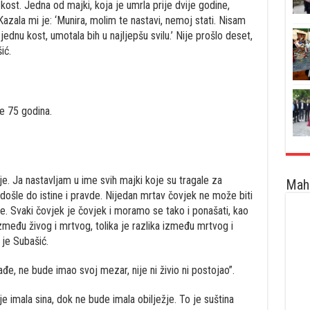
ost. Jedna od majki, koja je umrla prije dvije godine,
azala mi je: ‘Munira, molim te nastavi, nemoj stati. Nisam
ednu kost, umotala bih u najljepšu svilu.’ Nije prošlo deset,
ić.
je 75 godina.
je. Ja nastavljam u ime svih majki koje su tragale za
Maha
su došle do istine i pravde. Nijedan mrtav čovjek ne može biti
e. Svaki čovjek je čovjek i moramo se tako i ponašati, kao
zmeđu živog i mrtvog, tolika je razlika između mrtvog i
 je Subašić.
ađe, ne bude imao svoj mezar, nije ni živio ni postojao”.
 imala sina, dok ne bude imala obilježje. To je suština