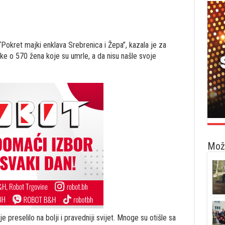
Pokret majki enklava Srebrenica i Žepa”, kazala je za
tke o 570 žena koje su umrle, a da nisu našle svoje
Možd
 preselilo na bolji i pravedniji svijet. Mnoge su otišle sa