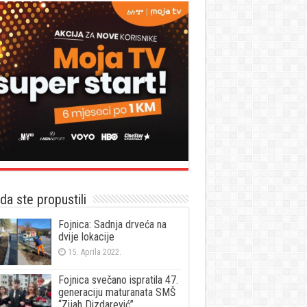
a ste propustili
Fojnica: Sadnja drveća na
dvije lokacije
15. Aprila 2022.
Fojnica svečano ispratila 47.
generaciju maturanata SMŠ
“Zijah Dizdarević”