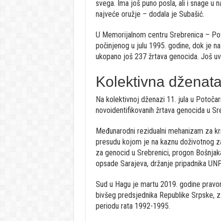
svega. Ima još puno posla, ali i snage u 
najveće oružje – dodala je Subašić.
U Memorijalnom centru Srebrenica – Pot
počinjenog u julu 1995. godine, dok je n
ukopano još 237 žrtava genocida. Još uv
Kolektivna dženat
Na kolektivnoj dženazi 11. jula u Potočar
novoidentifikovanih žrtava genocida u Sre
Međunarodni rezidualni mehanizam za kr
presudu kojom je na kaznu doživotnog z
za genocid u Srebrenici, progon Bošnjaka 
opsade Sarajeva, držanje pripadnika UN
Sud u Hagu je martu 2019. godine pravo
bivšeg predsjednika Republike Srpske, za
periodu rata 1992-1995.