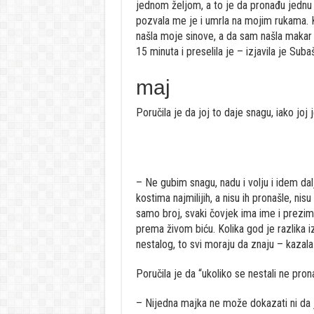
jednom željom, a to je da pronađu jednu k
pozvala me je i umrla na mojim rukama. K
našla moje sinove, a da sam našla makar j
15 minuta i preselila je – izjavila je Subaš
maj
Poručila je da joj to daje snagu, iako joj 
– Ne gubim snagu, nadu i volju i idem dal
kostima najmilijih, a nisu ih pronašle, ni
samo broj, svaki čovjek ima ime i prezim
prema živom biću. Kolika god je razlika i
nestalog, to svi moraju da znaju – kazala
Poručila je da “ukoliko se nestali ne pron
– Nijedna majka ne može dokazati ni da je