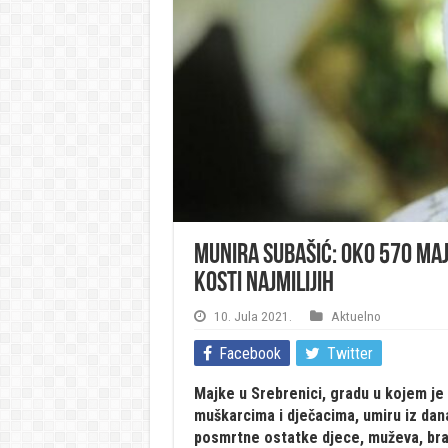
Munira Subašić: Oko 570 maj
kosti najmilijih
10. Jula 2021.
Aktuelno
Facebook
Twitter
Majke u Srebrenici, gradu u kojem je
muškarcima i dječacima, umiru iz dan
posmrtne ostatke djece, muževa, br