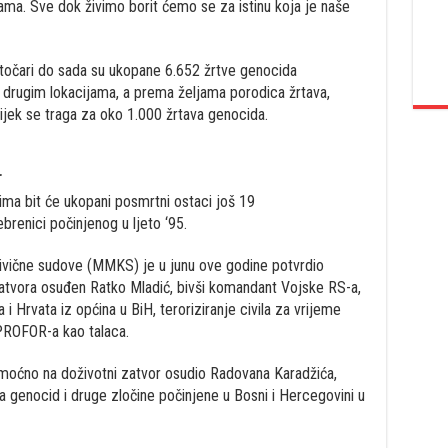
nama. Sve dok živimo borit ćemo se za istinu koja je naše
očari do sada su ukopane 6.652 žrtve genocida
a drugim lokacijama, a prema željama porodica žrtava,
ijek se traga za oko 1.000 žrtava genocida.
a
ima bit će ukopani posmrtni ostaci još 19
brenici počinjenog u ljeto ‘95.
ivične sudove (MMKS) je u junu ove godine potvrdio
atvora osuđen Ratko Mladić, bivši komandant Vojske RS-a,
i Hrvata iz općina u BiH, teroriziranje civila za vrijeme
PROFOR-a kao talaca.
moćno na doživotni zatvor osudio Radovana Karadžića,
 genocid i druge zločine počinjene u Bosni i Hercegovini u