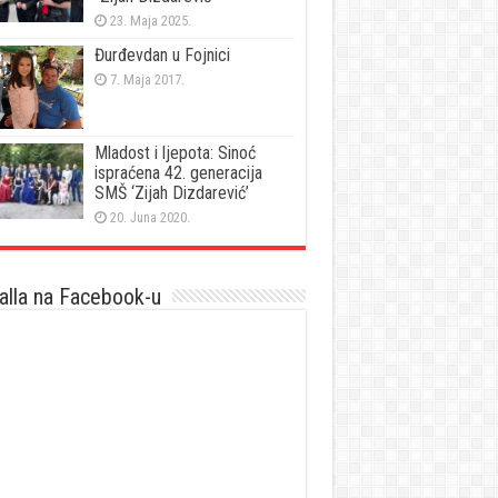
23. Maja 2025.
Đurđevdan u Fojnici
7. Maja 2017.
Mladost i ljepota: Sinoć
ispraćena 42. generacija
SMŠ ‘Zijah Dizdarević’
20. Juna 2020.
lla na Facebook-u