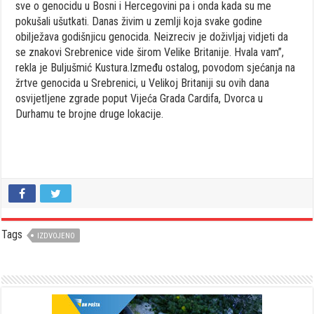
sve o genocidu u Bosni i Hercegovini pa i onda kada su me
pokušali ušutkati. Danas živim u zemlji koja svake godine
obilježava godišnjicu genocida. Neizreciv je doživljaj vidjeti da
se znakovi Srebrenice vide širom Velike Britanije. Hvala vam”,
rekla je Buljušmić Kustura.Između ostalog, povodom sjećanja na
žrtve genocida u Srebrenici, u Velikoj Britaniji su ovih dana
osvijetljene zgrade poput Vijeća Grada Cardifa, Dvorca u
Durhamu te brojne druge lokacije.
Tags
IZDVOJENO