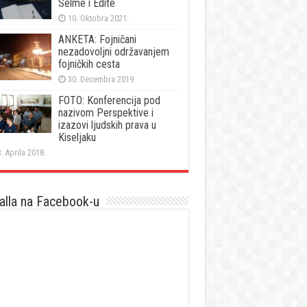
Selme i Edite
10. Oktobra 2021.
ANKETA: Fojničani
nezadovoljni održavanjem
fojničkih cesta
30. Decembra 2019.
FOTO: Konferencija pod
nazivom Perspektive i
izazovi ljudskih prava u
Kiseljaku
. Aprila 2018.
lla na Facebook-u