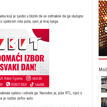
eka koji je sjedio u blizini da se odmakne da ga slučajno
to sjekirom više puta, sjeo je kraj njega.
Možd
knula sjekiru i odvela ga. Navodno je, piše RTL, riječ o
a je razbio šefov auto.