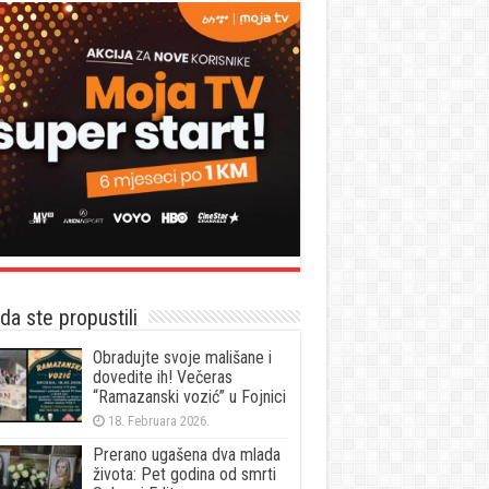
a ste propustili
Obradujte svoje mališane i
dovedite ih! Večeras
“Ramazanski vozić” u Fojnici
18. Februara 2026.
Prerano ugašena dva mlada
života: Pet godina od smrti