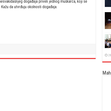
g nesvakidašnjeg događaja priveli jednog muškarca, koji se
. Kažu da utvrđuju okolnosti događaja.
28
Maha