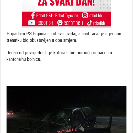
Pripadnici PS Fojnica su obavili uviđaj, a saobraćaj je u jednom
trenutku bio obustavljen u oba smjera.
Jedan od povrijeđenih je kolima hitne pomoći prebačen u
kantonalnu bolnicu.