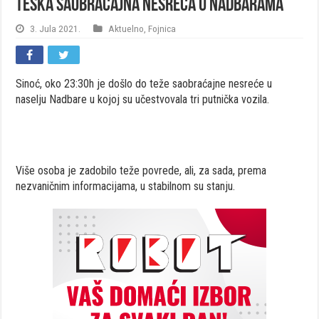
Teška saobraćajna nesreća u Nadbarama
3. Jula 2021.
Aktuelno
,
Fojnica
Sinoć, oko 23:30h je došlo do teže saobraćajne nesreće u
naselju Nadbare u kojoj su učestvovala tri putnička vozila.
Više osoba je zadobilo teže povrede, ali, za sada, prema
nezvaničnim informacijama, u stabilnom su stanju.