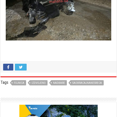
Tags
FOJNICA
IZDVOJENO
NADBARE
SAOBRACAJNANESRECA