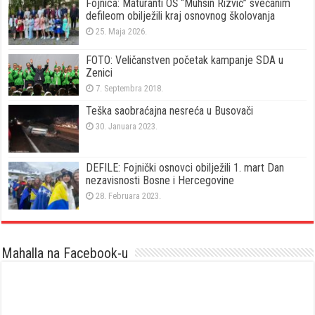
Fojnica: Maturanti OŠ “Muhsin Rizvić” svečanim
defileom obilježili kraj osnovnog školovanja
25. Maja 2026.
FOTO: Veličanstven početak kampanje SDA u
Zenici
7. Septembra 2018.
Teška saobraćajna nesreća u Busovači
30. Januara 2023.
DEFILE: Fojnički osnovci obilježili 1. mart Dan
nezavisnosti Bosne i Hercegovine
28. Februara 2023.
Mahalla na Facebook-u