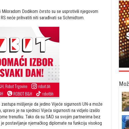
ni Miloradom Dodikom čvrsto su se usprotivili njegovom
 RS neće prihvatiti niti sarađivati sa Schmidtom.
Možd
ja zastupa mišljenje da jedino Vijeće sigurnosti UN-a može
 upravo je na sjednici Vijeća sigurnosti na vidjelo izašlo
ovome trenutku. Tako da su SAD sa svojim partnerima bez
 je postavljanje njemačkog diplomate na funkciju visokog