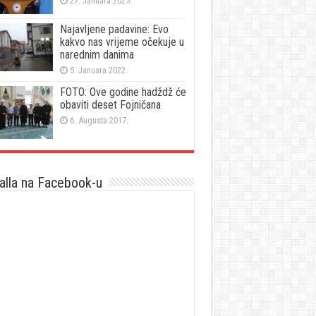
27. Januara 2025.
Najavljene padavine: Evo
kakvo nas vrijeme očekuje u
narednim danima
5. Januara 2022.
FOTO: Ove godine hadždž će
obaviti deset Fojničana
6. Augusta 2017.
lla na Facebook-u