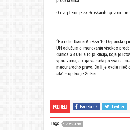
predstavnika.
O ovoj temi je za Srpskainfo govorio pro
“Po odredbama Aneksa 10 Dejtonskog m
UN odlučuje o imenovanju visokog predst
članica SB UN, a to je Rusija, koja je 
sporazuma, a koja se sada poziva na me
međunarodno pravo. Da li je ovdje riječ o
sila” – upitao je Šolaja.
Facebook
Twitter
Podijeli
Tags
IZDVOJENO