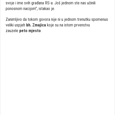
svoje i ime svih građana RS-a. Јoš jednom ste nas učinili
ponosnom nacijom”, istakao je.
Zanimljivo da tokom govora nije ni u jednom trenutku spomenuo
veliki uspjeh
bh. Zmajica
koje su na istom prvenstvu
zauzele
peto mjesto
.