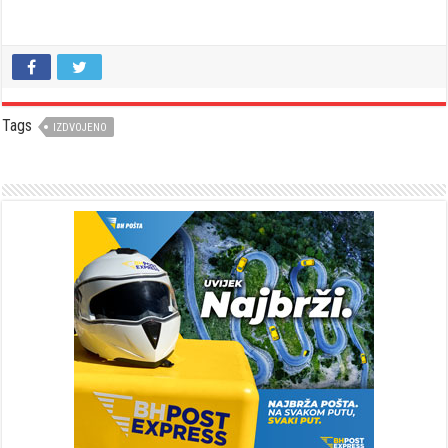
Tags
IZDVOJENO