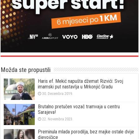
Možda ste propustili
Haris ef. Mekić napušta džemat Rizvići: Svoj
imamski put nastavlja u Mrkonjić Gradu
30. Decembra 2019.
Brutalno pretučen vozač tramvaja u centru
Sarajeva!
22. Novembra 2023.
Preminula mlada porodilja, bez majke ostale dvije
djevojčice