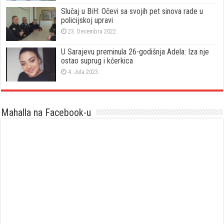
Slučaj u BiH: Očevi sa svojih pet sinova rade u
policijskoj upravi
23. Decembra 2022.
U Sarajevu preminula 26-godišnja Adela: Iza nje
ostao suprug i kćerkica
4. Jula 2023.
Mahalla na Facebook-u