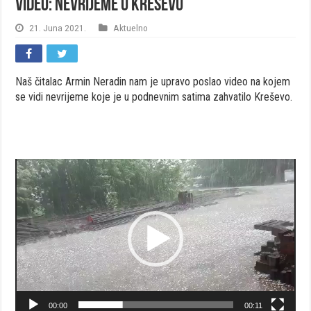
VIDEO: Nevrijeme u Kreševu
21. Juna 2021.
Aktuelno
Naš čitalac Armin Neradin nam je upravo poslao video na kojem
se vidi nevrijeme koje je u podnevnim satima zahvatilo Kreševo.
Video
Player
00:00
00:11