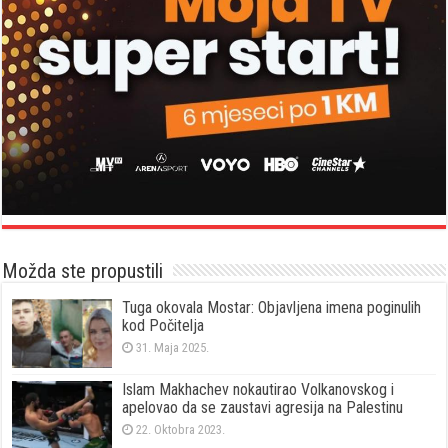
Možda ste propustili
Tuga okovala Mostar: Objavljena imena poginulih
kod Počitelja
31. Maja 2025.
Islam Makhachev nokautirao Volkanovskog i
apelovao da se zaustavi agresija na Palestinu
22. Oktobra 2023.