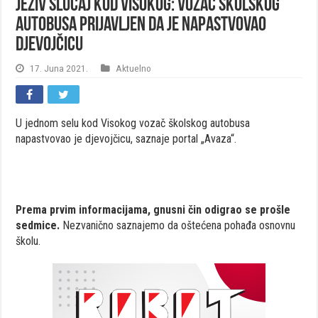
Jeziv slučaj kod Visokog: Vozač školskog
autobusa prijavljen da je napastvovao
djevojčicu
17. Juna 2021.
Aktuelno
U jednom selu kod Visokog vozač školskog autobusa
napastvovao je djevojčicu, saznaje portal „Avaza“.
Prema prvim informacijama, gnusni čin odigrao se prošle
sedmice.
Nezvanično saznajemo da oštećena pohađa osnovnu
školu.