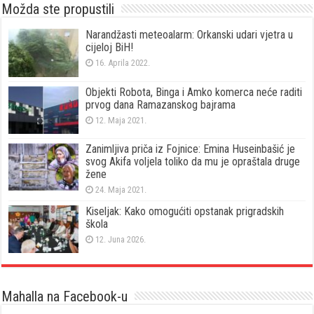
Možda ste propustili
Narandžasti meteoalarm: Orkanski udari vjetra u
cijeloj BiH!
16. Aprila 2022.
Objekti Robota, Binga i Amko komerca neće raditi
prvog dana Ramazanskog bajrama
12. Maja 2021.
Zanimljiva priča iz Fojnice: Emina Huseinbašić je
svog Akifa voljela toliko da mu je opraštala druge
žene
24. Maja 2021.
Kiseljak: Kako omogućiti opstanak prigradskih
škola
12. Juna 2026.
Mahalla na Facebook-u