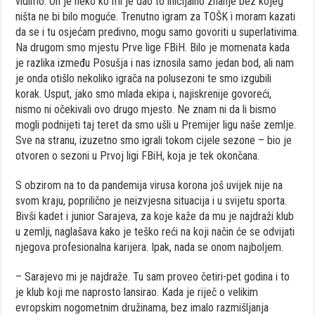
vidimo. On je neko ko mi je dao to inicijalno znanje bez kojeg
ništa ne bi bilo moguće. Trenutno igram za TOŠK i moram kazati
da se i tu osjećam predivno, mogu samo govoriti u superlativima.
Na drugom smo mjestu Prve lige FBiH. Bilo je momenata kada
je razlika između Posušja i nas iznosila samo jedan bod, ali nam
je onda otišlo nekoliko igrača na polusezoni te smo izgubili
korak. Usput, jako smo mlada ekipa i, najiskrenije govoreći,
nismo ni očekivali ovo drugo mjesto. Ne znam ni da li bismo
mogli podnijeti taj teret da smo ušli u Premijer ligu naše zemlje.
Sve na stranu, izuzetno smo igrali tokom cijele sezone – bio je
otvoren o sezoni u Prvoj ligi FBiH, koja je tek okončana.
S obzirom na to da pandemija virusa korona još uvijek nije na
svom kraju, poprilično je neizvjesna situacija i u svijetu sporta.
Bivši kadet i junior Sarajeva, za koje kaže da mu je najdraži klub
u zemlji, naglašava kako je teško reći na koji način će se odvijati
njegova profesionalna karijera. Ipak, nada se onom najboljem.
– Sarajevo mi je najdraže. Tu sam proveo četiri-pet godina i to
je klub koji me naprosto lansirao. Kada je riječ o velikim
evropskim nogometnim družinama, bez imalo razmišljanja