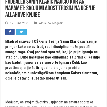
Fudbaler Sanin Klarić naučio Kur'an
napamet: Svoju mladost trošim na učenje
Allahove Knjige
17. Juna 2021.
Aktuelno
,
Magazin
Mladi ofanzivac TOŠK-a iz Tešnja Sanin Klarić savršen je
primjer kako se uz trud, rad i disciplinu može postići
mnogo toga. Ovaj predani sportaš, koji je prije igranja na
stadionu Luke nastupao kao omladinac za Zrinjski, kasnije
kao kadet i junior za Sarajevo te Igman i Čelik kao
prvotimac, prije četiri godine bio je na probi u
nekadašnjem bundesligaškom šampionu Kaiserslauternu,
gdje je ostavio izuzetno dobar utisak.
Međutim, on svojim životnim uspjehom ne smatra sportske