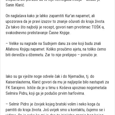
Sanin Klarić.
On naglašava kako je lahko zapamtiti Kur'an napamet, ali
upozorava da je pravi izazov to znanje očuvati do kraja života.
Za takvo što najbolji je recept, govori nam prvotimac TOŠK-a,
svakodnevno prelistavanje Časne Knjige.
– Velike su nagrade na Sudnjem danu za one koji budu znali
Allahovu Knjigu napamet. Koliko proučimo ajeta, na toliko ćemo
biti deredža u džennetu. Zar to nije prelijepo – poručio je.
Iako su ga vješte noge odvele čak i do Njemačke, tj. do
Kaiserslauterna, Klarić govori da mu je najljepše bilo nastupati za
FK Sarajevo. Ističe da je u timu s Koševa upoznao nogometaša
Selmira Pidru, koji ga je podučio prvim harfovima.
– Selmir Pidro je čovjek kojeg bratski volim i neko koga ću
pamtiti do kraja života. Još uvijek smo u kontaktu, čujemo se i