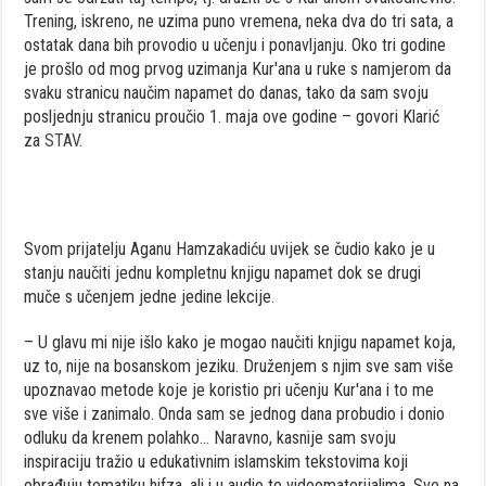
Trening, iskreno, ne uzima puno vremena, neka dva do tri sata, a
ostatak dana bih provodio u učenju i ponavljanju. Oko tri godine
je prošlo od mog prvog uzimanja Kur'ana u ruke s namjerom da
svaku stranicu naučim napamet do danas, tako da sam svoju
posljednju stranicu proučio 1. maja ove godine – govori Klarić
za
STAV
.
Svom prijatelju Aganu Hamzakadiću uvijek se čudio kako je u
stanju naučiti jednu kompletnu knjigu napamet dok se drugi
muče s učenjem jedne jedine lekcije.
– U glavu mi nije išlo kako je mogao naučiti knjigu napamet koja,
uz to, nije na bosanskom jeziku. Druženjem s njim sve sam više
upoznavao metode koje je koristio pri učenju Kur'ana i to me
sve više i zanimalo. Onda sam se jednog dana probudio i donio
odluku da krenem polahko… Naravno, kasnije sam svoju
inspiraciju tražio u edukativnim islamskim tekstovima koji
obrađuju tematiku hifza, ali i u audio te videomaterijalima. Sve na