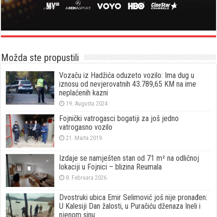
Možda ste propustili
Vozaču iz Hadžića oduzeto vozilo: Ima dug u
iznosu od nevjerovatnih 43.789,65 KM na ime
neplaćenih kazni
19. Augusta 2024.
Fojnički vatrogasci bogatiji za još jedno
vatrogasno vozilo
21. Marta 2019.
Izdaje se namješten stan od 71 m² na odličnoj
lokaciji u Fojnici – blizina Reumala
8. Februara 2026.
Dvostruki ubica Emir Selimović još nije pronađen:
U Kalesiji Dan žalosti, u Puračiću dženaza Ineli i
njenom sinu