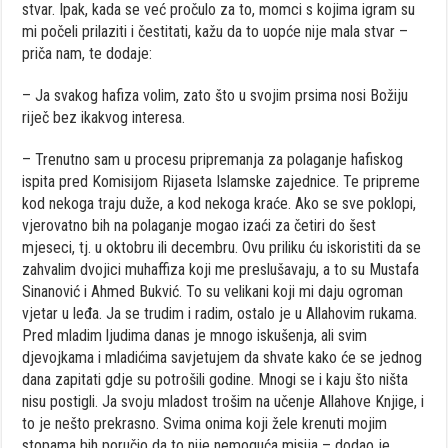
stvar. Ipak, kada se već pročulo za to, momci s kojima igram su
mi počeli prilaziti i čestitati, kažu da to uopće nije mala stvar –
priča nam, te dodaje:
– Ja svakog hafiza volim, zato što u svojim prsima nosi Božiju
riječ bez ikakvog interesa.
– Trenutno sam u procesu pripremanja za polaganje hafiskog
ispita pred Komisijom Rijaseta Islamske zajednice. Te pripreme
kod nekoga traju duže, a kod nekoga kraće. Ako se sve poklopi,
vjerovatno bih na polaganje mogao izaći za četiri do šest
mjeseci, tj. u oktobru ili decembru. Ovu priliku ću iskoristiti da se
zahvalim dvojici muhaffiza koji me preslušavaju, a to su Mustafa
Sinanović i Ahmed Bukvić. To su velikani koji mi daju ogroman
vjetar u leđa. Ja se trudim i radim, ostalo je u Allahovim rukama.
Pred mladim ljudima danas je mnogo iskušenja, ali svim
djevojkama i mladićima savjetujem da shvate kako će se jednog
dana zapitati gdje su potrošili godine. Mnogi se i kaju što ništa
nisu postigli. Ja svoju mladost trošim na učenje Allahove Knjige, i
to je nešto prekrasno. Svima onima koji žele krenuti mojim
stopama bih poručio da to nije nemoguća misija – dodao je