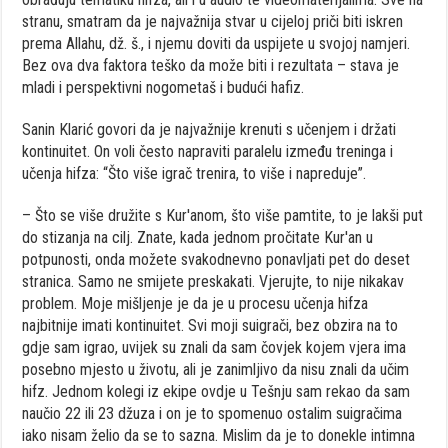
stranu, smatram da je najvažnija stvar u cijeloj priči biti iskren
prema Allahu, dž. š., i njemu doviti da uspijete u svojoj namjeri.
Bez ova dva faktora teško da može biti i rezultata – stava je
mladi i perspektivni nogometaš i budući hafiz.
Sanin Klarić govori da je najvažnije krenuti s učenjem i držati
kontinuitet. On voli često napraviti paralelu između treninga i
učenja hifza: “Što više igrač trenira, to više i napreduje”.
– Što se više družite s Kur'anom, što više pamtite, to je lakši put
do stizanja na cilj. Znate, kada jednom pročitate Kur'an u
potpunosti, onda možete svakodnevno ponavljati pet do deset
stranica. Samo ne smijete preskakati. Vjerujte, to nije nikakav
problem. Moje mišljenje je da je u procesu učenja hifza
najbitnije imati kontinuitet. Svi moji suigrači, bez obzira na to
gdje sam igrao, uvijek su znali da sam čovjek kojem vjera ima
posebno mjesto u životu, ali je zanimljivo da nisu znali da učim
hifz. Jednom kolegi iz ekipe ovdje u Tešnju sam rekao da sam
naučio 22 ili 23 džuza i on je to spomenuo ostalim suigračima
iako nisam želio da se to sazna. Mislim da je to donekle intimna