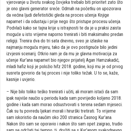
vjerovanje u životu svakog čovjeka trebalo biti prioritet zato što
je ono glavni generator sreće. Odmah na početku on upozorava
da većina ljudi defetistički gleda na proces učenja Knjige
napamet i da odustaju i prije nego što pristupe procesu učenja.
Podvlači kako se tajna krije u istrajnosti te da je u praksi zaista
moguće u isto vrijeme naporno trenirati i biti maksimalno predan
religiji. Trenira dva do tri sata dnevno, sveo je izlaske na
najmanju moguću mjeru, tako da je ovo postignuće bilo jedini
izvjesni scenarij. Otkrio nam je da mu je glavna motivacija za
učenje Kur'ana napamet bio njegov prijatelj Agan Hamzakadić,
mladi hafiz koji je položio hifz 2018. godine, koji mu je od prvog
susreta govorio da taj proces i nije toliko težak. U to se, kaže,
kasnije i uvjerio.
– Nije bilo toliko teško trenirati i učiti, ali moram istaći da sam
ipak najviše naučio u periodu kada sam povrijedio koljeno 2018.
godine i kada sam morao odsustvovati s terena sedam mjeseci.
Čak su tu povredu ljekari morali i hirurški tretirati. To vrijeme
sam iskoristio da naučim oko 200 stranica Časnog Kur'ana.
Nakon što sam se oporavio i nakon što sam opet zaigrao, trudio
sam se održati taj tempo, tj. družiti se s Kur'anom svakodnevno.