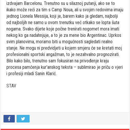
izdvajam Barcelonu. Trenutno su u silaznoj putanji, ako se to
ikako može reći za tim s Camp Noua, ali u svojim redovima imaju
jednog Lionela Messija, koji je, barem kako ja gledam, najbolji
od najboljih ne samo u ovom trenutku već otkako se lopta šuta
nogama. Svako dijete koje počne trenirati nogomet mora imati
nekog ko ga nadahnjuje, a to je za mene bio Argentinac. Uprkos
svim planovima, moramo biti u mogućnosti sagledati realno
stanje. Ne mogu ni predvidjeti u kojem smjeru će se kretati moj
profesionalni sportski angažman, to je nezahvalno prognozirati.
Bilo kako bilo, trenutno sam fokusiran na privođenje kraju
procesa pamćenja kur'anskog teksta – sublimirao je priču o vjeri
i profesiji mladi Sanin Klarić.
STAV