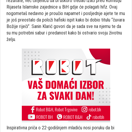
rezultate, već činjenicu da bi uskoro trebao izaći pred Komisiju
Rijaseta Islamske zajednice u BiH gdje će polagati hifz. Ovaj
nogometaš nedavno je proučio napamet i posljednje ajete te mu
je još preostalo da položi hafiski ispit kako bi dobio titulu “čuvara
Božije riječi”. Sanin Klarić govori da je sada sve na njemu te da
su mu potrebni sabur i predanost kako bi ostvario svoju životnu
želju.
Inspirativna priča o 22-godišnjem mladiću nosi poruku da bi