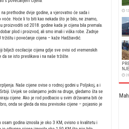
ati s povećanjem cijena.
12
 na prethodne dvije godine, a vjerovatno će sada i
voće. Hoće li to biti kao nekada što je bilo, ne znamo,
 su proizvoditi od 2018. godine kada je cijena bila premala.
obar plod i proizvod, ali smo imali i viška robe. Zadnje
tržištu i povećanje cijena – kaže Hadžiavdić.
iji bilježi oscilacije cijena gdje sve ovisi od vremenskih
e da se isto preslikava i na naše tržište.
PRE
NJ
28
rpljenja. Naše cijene ovise o rodnoj godini u Poljskoj, a i
Srbiji. Uvijek se oslanjamo jedni na druge, gledamo šta se
Maha
iraju cijene. Ako je rod podbacio u svim državama biti će
dobro, onda se gleda da nisu previsoke cijene – pojasnio je
h osam godina iznosila je oko 3 KM, ovisno o kvalitetu i
a je otkupna cijena iznosila oko 1,50 KM što nije bilo