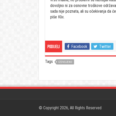
dovoljno ni za osnovne troškove održavan
sada nije poznata, ali su očekivanja da 
piše
Klix
.
Facebook
Twitter
Podijeli
Tags
IZDVOJENO
© Copyright 2026, All Rights Reserved