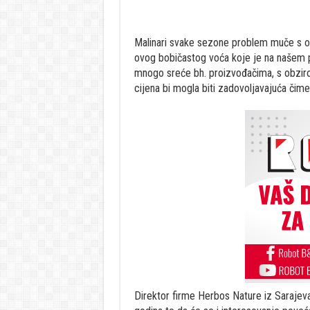
Malinari svake sezone problem muče s otk
ovog bobičastog voća koje je na našem p
mnogo sreće bh. proizvođačima, s obzirom 
cijena bi mogla biti zadovoljavajuća čime 
Direktor firme Herbos Nature iz Sarajeva