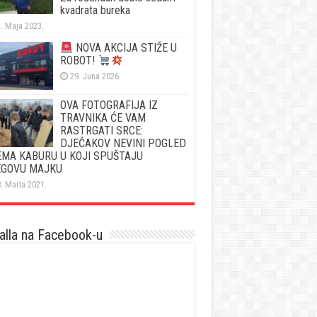
kvadrata bureka
. Maja 2023.
NOVA AKCIJA STIŽE U
ROBOT!
29. Juna 2026.
OVA FOTOGRAFIJA IZ
TRAVNIKA ĆE VAM
RASTRGATI SRCE:
DJEČAKOV NEVINI POGLED
MA KABURU U KOJI SPUŠTAJU
EGOVU MAJKU
. Marta 2021.
lla na Facebook-u