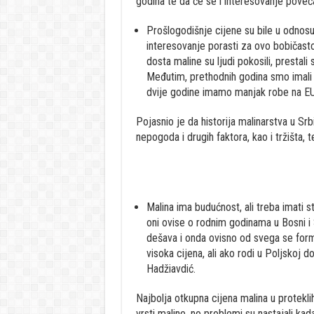
godina te da će se i interesovanje poveć
Prošlogodišnje cijene su bile u odnosu
interesovanje porasti za ovo bobičasto 
dosta maline su ljudi pokosili, prestali
Međutim, prethodnih godina smo imali d
dvije godine imamo manjak robe na EU 
Pojasnio je da historija malinarstva u Srb
nepogoda i drugih faktora, kao i tržišta, t
Malina ima budućnost, ali treba imati st
oni ovise o rodnim godinama u Bosni i 
dešava i onda ovisno od svega se form
visoka cijena, ali ako rodi u Poljskoj 
Hadžiavdić.
Najbolja otkupna cijena malina u protekli
vrsti maline, no problemi su nastajali kad