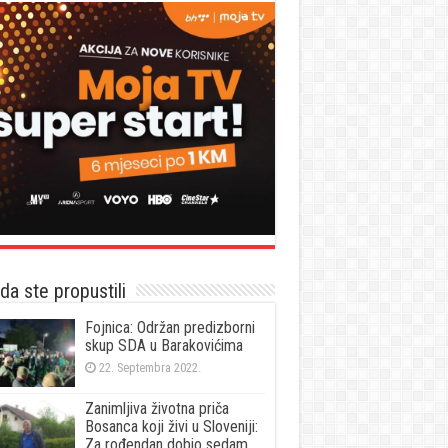
a ste propustili
Fojnica: Održan predizborni
skup SDA u Barakovićima
22. Septembra 2022.
Zanimljiva životna priča
Bosanca koji živi u Sloveniji:
Za rođendan dobio sedam