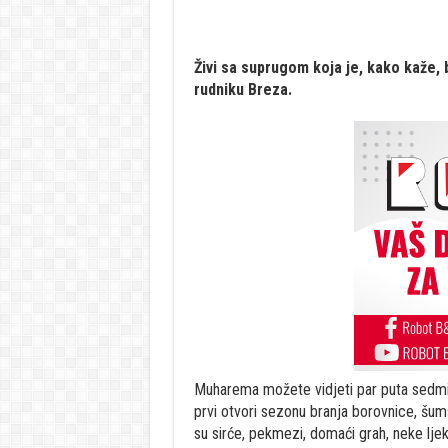
Živi sa suprugom koja je, kako kaže, b
rudniku Breza.
Muharema možete vidjeti par puta sedmič
prvi otvori sezonu branja borovnice, šum
su sirće, pekmezi, domaći grah, neke lje