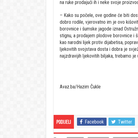
na ruke prodajući ih i neke svoje proizvo
– Kako su počele, ove godine će biti dos
dobro rodile, vjerovatno im je ovo kišo
borovnice i šumske jagode iznad Ostružni
stignu, a prodajem plodove borovnice i 
kao narodni lijek protiv dijabetisa, popra
ljekovitih svojstava dosta i dobra je svje
najzdravijih ljekovitih biljaka, trebamo 
Avaz.ba/Hazim Čukle
Facebook
Twitter
Podijeli