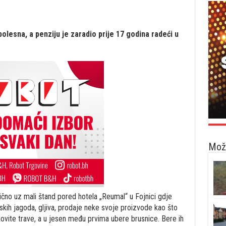
olesna, a penziju je zaradio prije 17 godina radeći u
Možd
no uz mali štand pored hotela „Reumal“ u Fojnici gdje
skih jagoda, gljiva, prodaje neke svoje proizvode kao što
kovite trave, a u jesen među prvima ubere brusnice. Bere ih