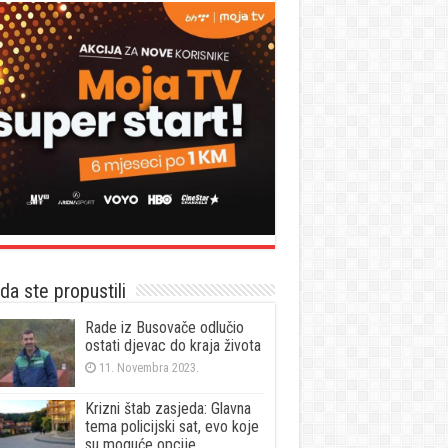
a ste propustili
Rade iz Busovače odlučio
ostati djevac do kraja života
11. Novembra 2023.
Krizni štab zasjeda: Glavna
tema policijski sat, evo koje
su moguće opcije