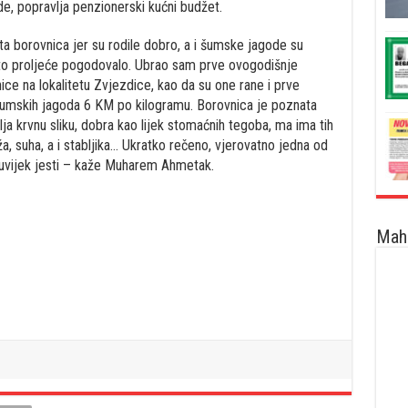
de, popravlja penzionerski kućni budžet.
ta borovnica jer su rodile dobro, a i šumske jagode su
vito proljeće pogodovalo. Ubrao sam prve ovogodišnje
ce na lokalitetu Zvjezdice, kao da su one rane i prve
šumskih jagoda 6 KM po kilogramu. Borovnica je poznata
vlja krvnu sliku, dobra kao lijek stomaćnih tegoba, ma ima tih
ža, suha, a i stabljika… Ukratko rečeno, vjerovatno jedna od
je uvijek jesti – kaže Muharem Ahmetak.
Maha