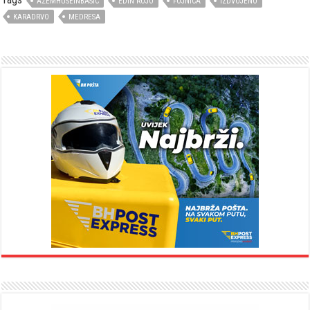
AZEMHUSEINBASIC
EDIN ROJO
FOJNICA
IZDVOJENO
KARADRVO
MEDRESA