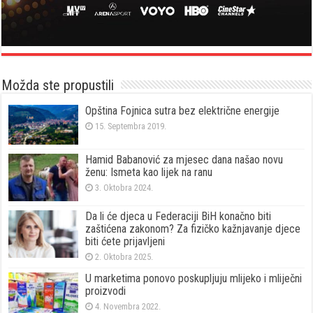
Možda ste propustili
Opština Fojnica sutra bez električne energije
15. Septembra 2019.
Hamid Babanović za mjesec dana našao novu
ženu: Ismeta kao lijek na ranu
3. Oktobra 2024.
Da li će djeca u Federaciji BiH konačno biti
zaštićena zakonom? Za fizičko kažnjavanje djece
biti ćete prijavljeni
2. Oktobra 2025.
U marketima ponovo poskupljuju mlijeko i mliječni
proizvodi
4. Novembra 2022.