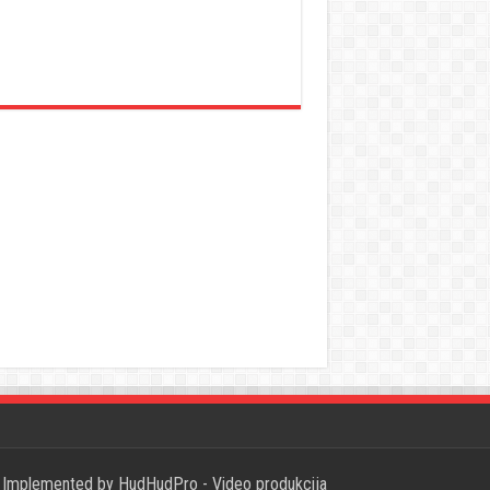
Implemented by
HudHudPro - Video produkcija