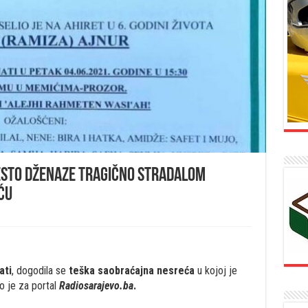
jesto dženaze tragično stradalom
ću
ati
, dogodila se
teška saobraćajna nesreća
u kojoj je
o je za portal
Radiosarajevo.ba
.