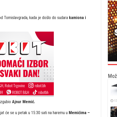
d Tomislavgrada, kada je došlo do sudara
kamiona i
Možd
17
 izgubio
Ajnur Memić.
jat će se u petak u 15:30 sati na haremu u
Memićima –