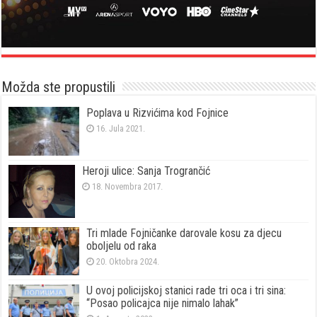
Možda ste propustili
Poplava u Rizvićima kod Fojnice
16. Jula 2021.
Heroji ulice: Sanja Trogrančić
18. Novembra 2017.
Tri mlade Fojničanke darovale kosu za djecu
oboljelu od raka
20. Oktobra 2024.
U ovoj policijskoj stanici rade tri oca i tri sina:
“Posao policajca nije nimalo lahak”