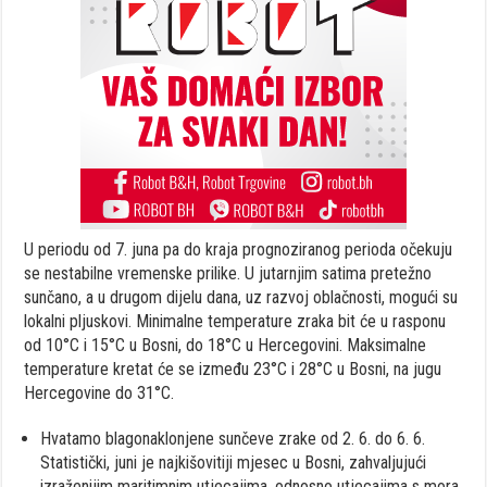
U periodu od 7. juna pa do kraja prognoziranog perioda očekuju
se nestabilne vremenske prilike. U jutarnjim satima pretežno
sunčano, a u drugom dijelu dana, uz razvoj oblačnosti, mogući su
lokalni pljuskovi. Minimalne temperature zraka bit će u rasponu
od 10°C i 15°C u Bosni, do 18°C u Hercegovini. Maksimalne
temperature kretat će se između 23°C i 28°C u Bosni, na jugu
Hercegovine do 31°C.
Hvatamo blagonaklonjene sunčeve zrake od 2. 6. do 6. 6.
Statistički, juni je najkišovitiji mjesec u Bosni, zahvaljujući
izraženijim maritimnim utjecajima, odnosno utjecajima s mora