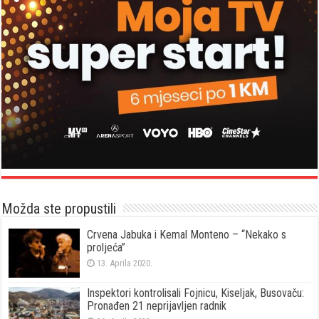
Možda ste propustili
Crvena Jabuka i Kemal Monteno – “Nekako s
proljeća”
13. Aprila 2020.
Inspektori kontrolisali Fojnicu, Kiseljak, Busovaču:
Pronađen 21 neprijavljen radnik