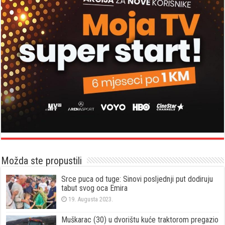
Možda ste propustili
Srce puca od tuge: Sinovi posljednji put dodiruju
tabut svog oca Emira
19. Augusta 2023.
Muškarac (30) u dvorištu kuće traktorom pregazio