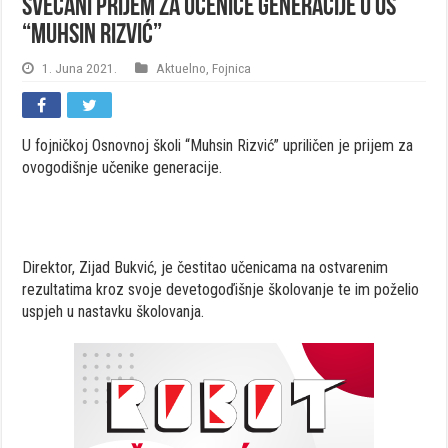
Svečani prijem za učenice generacije u OŠ
“Muhsin Rizvić”
1. Juna 2021.
Aktuelno
,
Fojnica
U fojničkoj Osnovnoj školi “Muhsin Rizvić” upriličen je prijem za
ovogodišnje učenike generacije.
Direktor, Zijad Bukvić, je čestitao učenicama na ostvarenim
rezultatima kroz svoje devetogoďišnje školovanje te im poželio
uspjeh u nastavku školovanja.